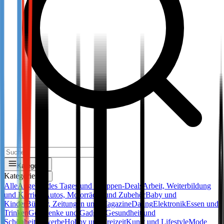
Kategorien
Kategorien
✕
Alle
Angebot des Tages und Gruppen-Deals
Arbeit, Weiterbildung
und Karriere
Autos, Motorräder und Zubehör
Baby und
Kinder
Bücher, Zeitungen und Magazine
Dating
Elektronik
Essen und
Trinken
Geschenke und Gadgets
Gesundheit und
Schönheit
Gewerbe
Hobby und Freizeit
Kunst und Lifestyle
Mode