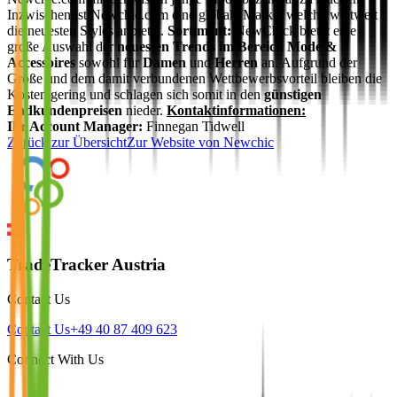
Inzwischen ist Newchic.com eine globale Marke, welche weltweit
die neuesten Styles anbietet.
Sortiment:
NewChick bietet eine
große Auswahl der
neuesten Trends im Bereich Mode &
Accessoires
sowohl für
Damen
und
Herren
an. Aufgrund der
Größe und dem damit verbundenen Wettbewerbsvorteil bleiben die
Kosten gering und schlagen sich somit in den
günstigen
Endkundenpreisen
nieder.
Kontaktinformationen:
Ihr Account Manager:
Finnegan Tidwell
Zurück zur Übersicht
Zur Website von
Newchic
TradeTracker Austria
Contact Us
Contact Us
+49 40 87 409 623
Connect With Us