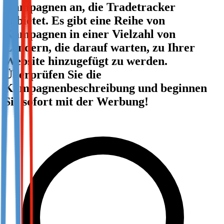
Kampagnen an, die Tradetracker
Not already our Publisher?
anbietet. Es gibt eine Reihe von
Sign up here
Kampagnen in einer Vielzahl von
Ländern, die darauf warten, zu Ihrer
Website hinzugefügt zu werden.
Überprüfen Sie die
Kampagnenbeschreibung und beginnen
Sie sofort mit der Werbung!