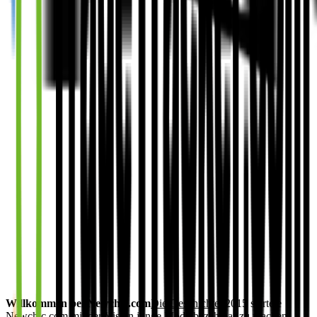
Willkommen bei Newchic.com
Die Geschichte:
2015 startete
Newchic.com mit der Vision junge Mode bezahlbar zu machen.