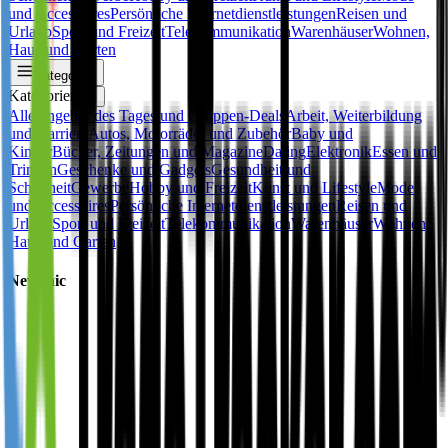
und Accessoires
Persönliche Internetdienstleistungen
Reisen und
Urlaub
Sport und Freizeit
Telekommunikation
Warenhäuser
Wohnen,
Haus und Garten
Kategorien
Kategorien
✕
Alle
Angebot des Tages und Gruppen-Deals
Arbeit, Weiterbildung
und Karriere
Autos, Motorräder und Zubehör
Baby und
Kinder
Bücher, Zeitungen und Magazine
Dating
Elektronik
Essen und
Trinken
Geschenke und Gadgets
Gesundheit und
Schönheit
Gewerbe
Hobby und Freizeit
Kunst und Lifestyle
Mode
und Accessoires
Persönliche Internetdienstleistungen
Reisen und
Urlaub
Sport und Freizeit
Telekommunikation
Warenhäuser
Wohnen,
Haus und Garten
Newchic