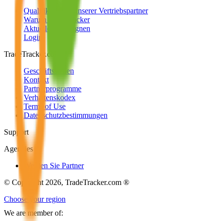
Qualifikationen unserer Vertriebspartner
Warum TradeTracker
Aktuelle Kampagnen
Login
TradeTracker.com
Geschäftsstellen
Kontakt
Partnerprogramme
Verhaltenskodex
Terms of Use
Datenschutzbestimmungen
Support
Agencies
Werden Sie Partner
© Copyright 2026, TradeTracker.com ®
Choose your region
We are member of: