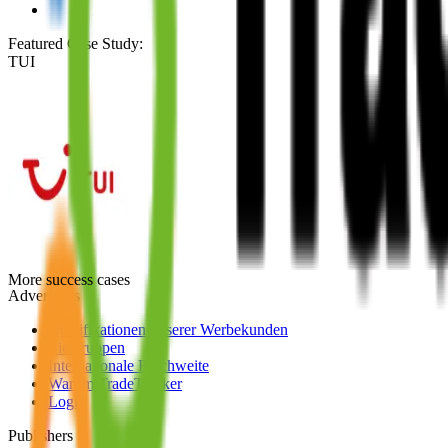
Featured Case Study
:
TUI
More success cases
Advertisers
Qualifikationen unserer Werbekunden
Zielgruppen
Internationale Reichweite
Warum TradeTracker
Login
Publishers