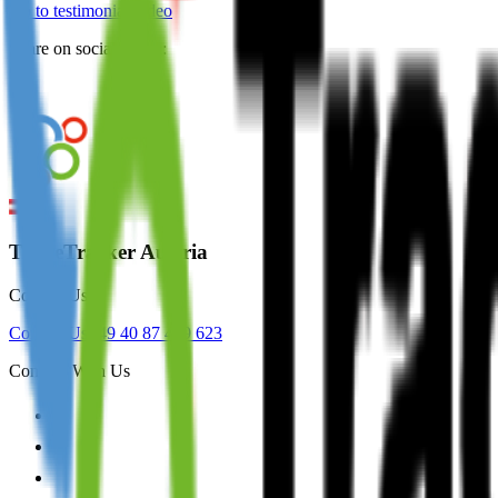
Go to testimonial video
Share on social media:
TradeTracker Austria
Contact Us
Contact Us
+49 40 87 409 623
Connect With Us