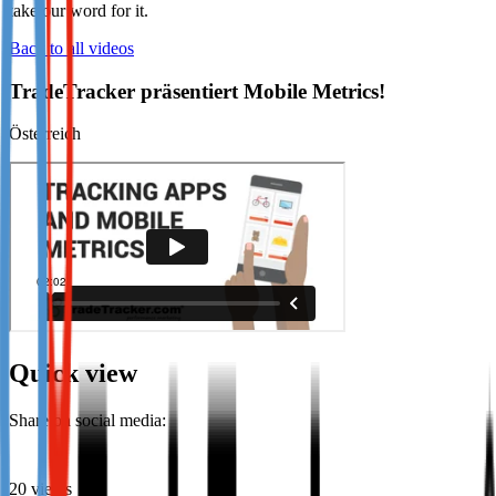
take our word for it.
Not already our Publisher?
Back to all videos
Sign up here
TradeTracker präsentiert Mobile Metrics!
Österreich
Quick view
Share on social media:
20 views