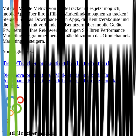
Mit den Mobile Metrics von TradeTracker ist es jetzt möglich,
mobile Apps über Ihre Affiliate-Marketingkampagnen zu tracken!
Steigern Sie das Downloaden von Apps, die Benutzerakquise und
die Interaktion mit vorhandenen Benutzern über mobile Geräte.
Erweitern Sie Ihre Reichweite und fügen Sie Ihren Performance-
Marketing-Programmen neue Kanäle hinzu, um das Omnichannel-
Marketing zu steigern.
You might like...
TradeTracker präsentiert Real Attribution!
Die Innovation im Affiliate Marketing ist endlich da! Im
Performance Marketing wurde bisher nur der letzte Kontakt
vergütet.
TradeTracker Austria