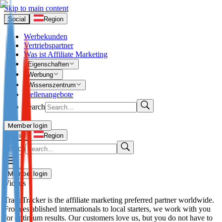
Skip to main content
Social
Region
Werbekunden
Vertriebspartner
Was ist Affiliate Marketing
Eigenschaften
Werbung
Wissenszentrum
Stellenangebote
Search
Member login
I’m Advertiser
Social
Region
Search
Login
Not already our Advertiser?
Member login
Sign up here
Videos
I’m Publisher
TradeTracker is the affiliate marketing preferred partner worldwide.
From established internationals to local starters, we work with you
Login
for optimum results. Our customers love us, but you do not have to