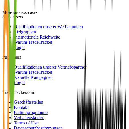
More success cases
Advertisers
Qualifikationen unserer Werbekunden
Zielgruppen
Internationale Reichweite
Warum TradeTracker
Login
Publishers
Qualifikationen unserer Vertriebspartner
Warum TradeTracker
Aktuelle Kampagnen
Login
TradeTracker.com
Geschäftsstellen
Kontakt
Partnerprogramme
Verhaltenskodex
Terms of Use
Datenschutzbestimmungen