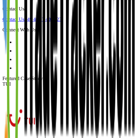
Contact Us
Contact Us
+49 40 87 409 623
Connect With Us
Featured Case Study
:
TUI