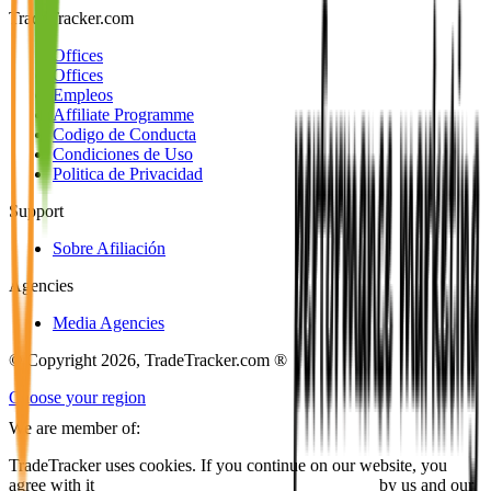
TradeTracker.com
Offices
Offices
Empleos
Affiliate Programme
Codigo de Conducta
Condiciones de Uso
Politica de Privacidad
Support
Sobre Afiliación
Agencies
Media Agencies
© Copyright 2026, TradeTracker.com ®
Choose your region
We are member of:
TradeTracker uses cookies. If you continue on our website, you
agree with it
placing cookies and processing this data
by us and our