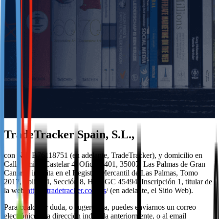
Not already our Publisher?
Sign up here
TradeTracker Spain, S.L.,
con NIF B76118751 (en adelante, TradeTracker), y domicilio en
Calle Emilio Castelar 4, Oficina 401, 35007, Las Palmas de Gran
Canaria, inscrita en el Registro Mercantil de Las Palmas, Tomo
2017, Folio 54, Sección 8, Hoja GC 45494, Inscripción 1, titular de
la web
https://tradetracker.com/es
/ (en adelante, el Sitio Web).
Para cualquier duda, o sugerencia, puedes enviarnos un correo
electrónico a la dirección indicada anteriormente, o al email