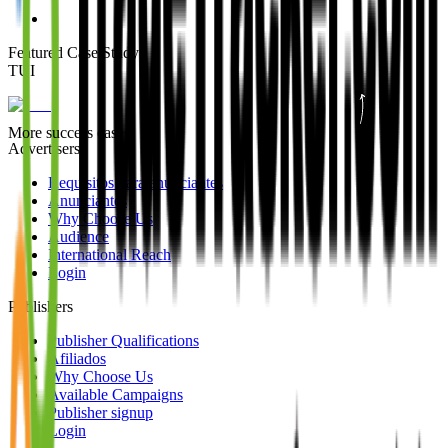
Featured Case Study
:
TUI
More success cases
Advertisers
Requisitos para anunciantes
Anunciantes
Why Choose Us
Audience
International Reach
Login
Publishers
Publisher Qualifications
Afiliados
Why Choose Us
Available Campaigns
Publisher signup
Login