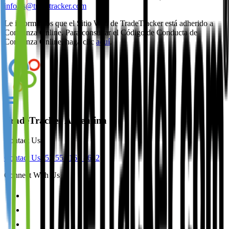
info.es@tradetracker.com
Le informamos que el Sitio Web de TradeTracker está adherido a
Confianza Online. Para consultar el Código de Conducta de
Confianza Online, haga clic
aquí
.
TradeTracker Argentina
Contact Us
Contact Us
+52 55 1163 8642
Connect With Us