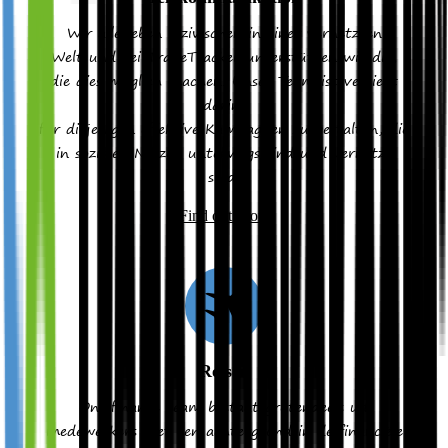
Wir alle leben inziwschen in einer vernetzten
Welt und bei TradeTracker unterstützen wir die,
die dies möglich machen. Unser Team ist versiert
darin,
für diejenigen effektive Kampagnen zu gestalten, die
in sozialen Netzen unterwegs sind und vernetzt
sind.
Find out More
Reisen
Ons finance team bestaat grotendeels uit
medewerkers met een achtergrond in de financiële