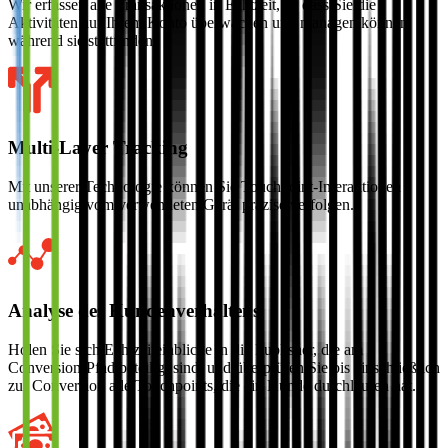
Wir erfassen alle Transaktionen in Echtzeit, so dass Sie die
Aktivitäten auf Ihrem Konto überwachen und managen können,
während sie stattfinden.
Multi-Layer Tracking
Mit unserer Technologie können Sie Touchpoint-Interaktionen
unabhängig vom verwendeten Gerät präzise verfolgen.
Analyse des Kundenverhaltens
Holen Sie sich Echtzeiteinblicke in die Publisher, die am
Conversion-Pfad beteiligt sind, und überprüfen Sie bis einschließlich
zur Conversion alle Touchpoints, die ein Kunde durchlaufen hat.