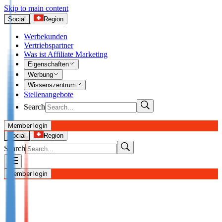
Skip to main content
Social
Region
Werbekunden
Vertriebspartner
Was ist Affiliate Marketing
Eigenschaften
Werbung
Wissenszentrum
Stellenangebote
Search
Member login
I’m Advertiser
Social
Region
Search
Login
Not already our Advertiser?
Member login
Sign up here
I’m Publisher
Login