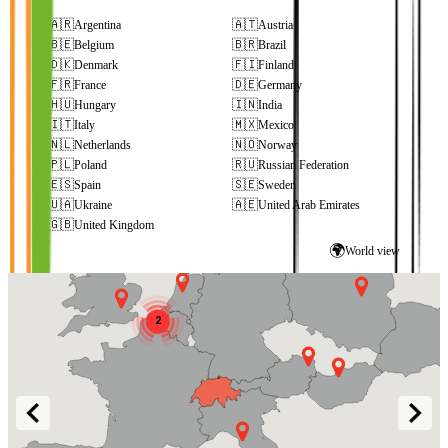
🇦🇷
🇦🇹
Argentina
Austria
🇧🇪
🇧🇷
Belgium
Brazil
🇩🇰
🇫🇮
Denmark
Finland
🇫🇷
🇩🇪
France
Germany
🇭🇺
🇮🇳
Hungary
India
🇮🇹
🇲🇽
Italy
Mexico
2
🇳🇱
🇳🇴
Netherlands
Norway
🇵🇱
🇷🇺
Poland
Russian Federation
🇪🇸
🇸🇪
Spain
Sweden
🇺🇦
🇦🇪
Ukraine
United Arab Emirates
🇬🇧
United Kingdom
🌍
World view
2