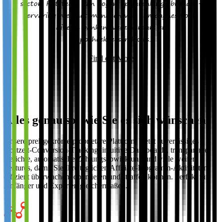
sector. Het team kan bogen op jarenlange branche-
ervaring met het managen van campagnes voor
diverse banken, verzekeraars en
hypotheekverstrekkers.
Find out More
Alles genau so, wie Sie es sich wünschen
Unsere preisgekrönte proprietäre Plattform bietet zuverlässiges
Echtzeit-Conversion-Tracking, intuitive Dashboards, transparente
Berichte, automatische Zahlungsabwicklung und viele weitere
Features, damit Sie Ihre täglichen Affiliate-Programm-Aktivitäten
effizient überwachen, optimieren und straffen können. Perfekt für
Anfänger und Experten gleichermaßen.