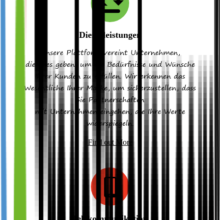
Dienstleistungen
Unsere Plattform vereint Unternehmen,
die alles geben, um die Bedürfnisse und Wünsche
Ihrer Kunden zu erfüllen. Wir erkennen das
Wesentliche Ihrer Marke, um sicherzustellen, dass
Sie Partnerschaften
mit Unternehmen eingehen, die Ihre Werte
widerspiegeln.
Find out More
Telekommunikation