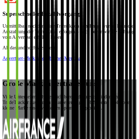
Superschneller Bezahlvorgang
Unmittelbar, nachdem eine Transaktion genehmigt wurde, kann die
Auszahlung der Transaktion erfolgen – noch bevor wir die Zahlung
vom Advertiser erhalten haben.
All das und noch viel mehr
Advertiser-Merkmale
Publisher-Merkmale
Große Marken vertrauen uns
Viele Unternehmen haben sich bereits dazu entschieden, mit
TradeTracker zusammen zu arbeiten. Egal, ob Sie eine große oder
kleine Marke sind, wir liefern optimale Ergebnisse.