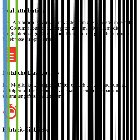
Real Attribution
Real Attribution ist konzipiert worden, um alle Affiliates innerhalb
der Costumer Journey zu vergüten und um Advertisern, die
Möglichkeit zu gewähren, nach Elementen zu gewichten, um die
Ergebnisse zu optimieren.
Nützliche Dashboards
Die Möglichkeit, komplexe Daten einfach anzuschauen und zu
verfolgen und sie besonders zeitsparend, einfach lesbar und
zusammengefasst darzustellen.
Echtzeit-Einblicke