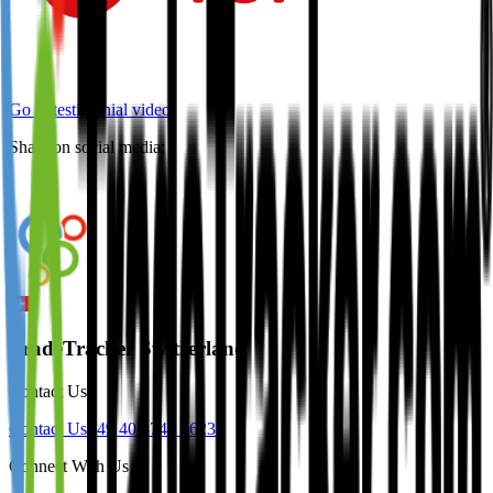
Go to testimonial video
Share on social media:
TradeTracker Switzerland
Contact Us
Contact Us
+49 40 8740 9623
Connect With Us