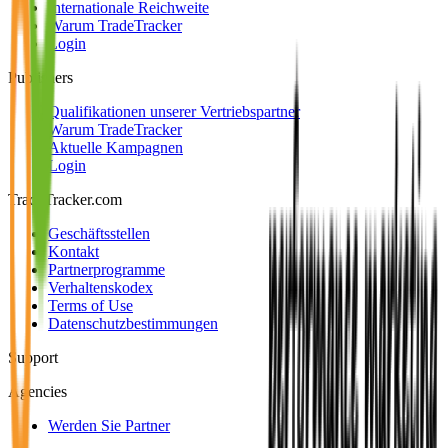
Internationale Reichweite
Warum TradeTracker
Login
Publishers
Qualifikationen unserer Vertriebspartner
Warum TradeTracker
Aktuelle Kampagnen
Login
TradeTracker.com
Geschäftsstellen
Kontakt
Partnerprogramme
Verhaltenskodex
Terms of Use
Datenschutzbestimmungen
Support
Agencies
Werden Sie Partner