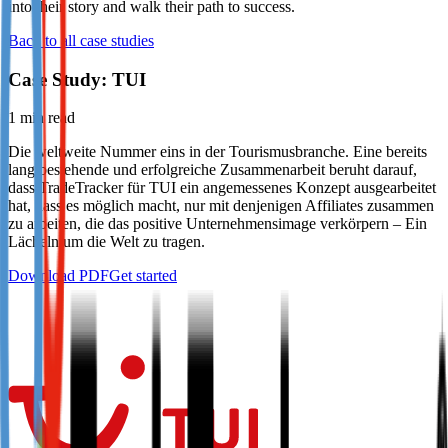
into their story and walk their path to success.
Not already our Publisher?
Back to all case studies
Sign up here
Case Study: TUI
1
min read
Die weltweite Nummer eins in der Tourismusbranche. Eine bereits
lang bestehende und erfolgreiche Zusammenarbeit beruht darauf,
dass TradeTracker für TUI ein angemessenes Konzept ausgearbeitet
hat, dass es möglich macht, nur mit denjenigen Affiliates zusammen
zu arbeiten, die das positive Unternehmensimage verkörpern – Ein
Lächeln um die Welt zu tragen.
Download PDF
Get started