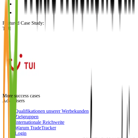
Featured Case Study
:
TUI
More success cases
Advertisers
Qualifikationen unserer Werbekunden
Zielgruppen
Internationale Reichweite
Warum TradeTracker
Login