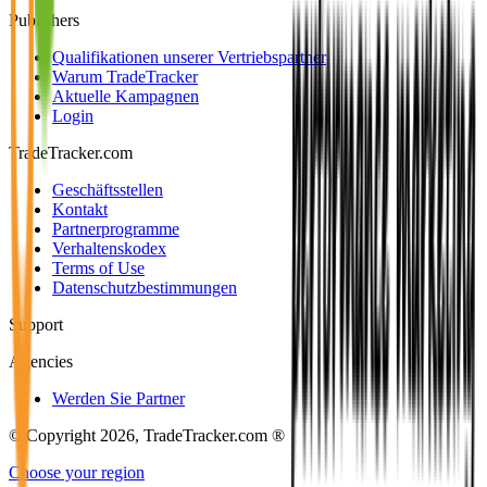
Publishers
Qualifikationen unserer Vertriebspartner
Warum TradeTracker
Aktuelle Kampagnen
Login
TradeTracker.com
Geschäftsstellen
Kontakt
Partnerprogramme
Verhaltenskodex
Terms of Use
Datenschutzbestimmungen
Support
Agencies
Werden Sie Partner
© Copyright 2026, TradeTracker.com ®
Choose your region