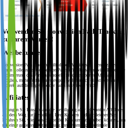
Verwenden Sie Conversion Path Tracking
zu Ihrem Vorteil!
Werbekunden
Conversion Path Tracking hilft dabei, Affiliates zu identifizieren,
deren Rolle in der Conversion Pat häufig übersehen wird. Durch die
Optimierung des Vergüngsmodells für die einzelnen Affliliates ist es
möglich, mehr Traffic zu erzeugen, welcher sich direkt oder auch
indirekt auf die Ergebisse der Sales auswirken wird.
Affiliates
Erlangen Sie Einsicht auf die Beteiligung aller relevanten Affliliates
auf dem Weg zur Bestellung Ihrer Kunden und vergleichen Sie.
Erfahren Sie, wie Sie sich von der Konkurrenz abheben können, um
mit einer gezielten Optimiertung Ihrer Kampagne optimale