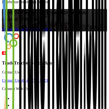
Ergebnisse erzielen zu können.
Sind Sie bereit sich der Revolution
anzuschließen?
Kontakt!
Broschüre downloaden
TradeTracker Switzerland
Contact Us
Contact Us
+49 40 8740 9623
Connect With Us