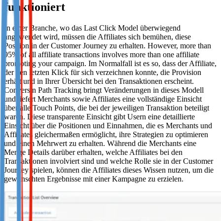
funktioniert
Not already our Publisher?
In einer Branche, wo das Last Click Model überwiegend
Sign up here
angewendet wird, müssen die Affiliates sich bemühen, diese
Position in der Customer Journey zu erhalten. However, more than
95% of all affiliate transactions involves more than one affiliate
promoting your campaign. Im Normalfall ist es so, dass der Affiliate,
der den letzten Klick für sich verzeichnen konnte, die Provision
erhält und in Ihrer Übersicht bei den Transaktionen erscheint.
Conversin Path Tracking bringt Veränderungen in dieses Modell
und liefert Merchants sowie Affiliates eine vollständige Einsicht
über alle Touch Points, die bei der jeweiligen Transaktion beteiligt
waren. Diese transparente Einsicht gibt Usern eine detaillierte
Einsicht über die Positionen und Einnahmen, die es Merchants und
Affiliates gleichermaßen ermöglicht, ihre Strategien zu optimieren
und einen Mehrwert zu erhalten. Während die Merchants eine
Menge Details darüber erhalten, welche Affiliates bei den
Transaktionen involviert sind und welche Rolle sie in der Customer
Journey spielen, können die Affiliates dieses Wissen nutzen, um die
gewünschten Ergebnisse mit einer Kampagne zu erzielen.