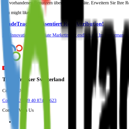
mit vorhandenen Benutzern über mobile Geräte. Erweitern Sie Ihre 
You might like...
TradeTracker präsentiert Real Attribution!
Die Innovation im Affiliate Marketing ist endlich da! Im Performance
TradeTracker Switzerland
Contact Us
Contact Us
+49 40 8740 9623
Connect With Us