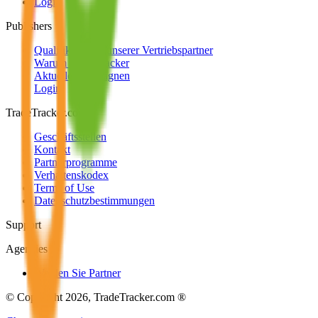
Login
Publishers
Qualifikationen unserer Vertriebspartner
Warum TradeTracker
Aktuelle Kampagnen
Login
TradeTracker.com
Geschäftsstellen
Kontakt
Partnerprogramme
Verhaltenskodex
Terms of Use
Datenschutzbestimmungen
Support
Agencies
Werden Sie Partner
© Copyright 2026, TradeTracker.com ®