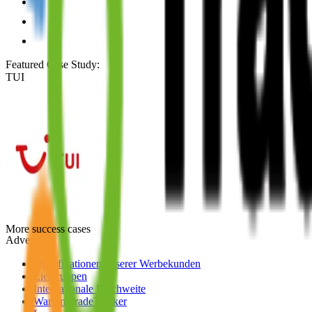
Featured Case Study
:
TUI
More success cases
Advertisers
Qualifikationen unserer Werbekunden
Zielgruppen
Internationale Reichweite
Warum TradeTracker