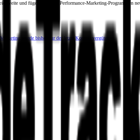
Reichweite und fügen Sie Ihren Performance-Marketing-Programmen ne
 Marketing wurde bisher nur der letzte Kontakt vergütet.