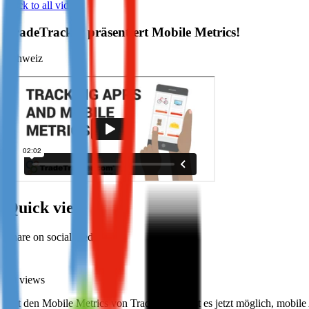
Back to all videos
Not already our Publisher?
TradeTracker präsentiert Mobile Metrics!
Sign up here
Schweiz
Quick view
Share on social media:
20 views
Mit den Mobile Metrics von TradeTracker ist es jetzt möglich, mobil