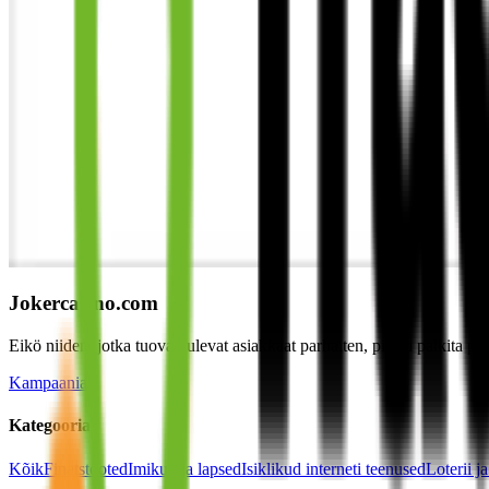
Jokercasino.com
Eikö niiden, jotka tuovat tulevat asiakkaat parhaiten, pitäisi palkita
Kampaaniast
Kategooria
Kõik
Finatstooted
Imikud ja lapsed
Isiklikud interneti teenused
Loterii 