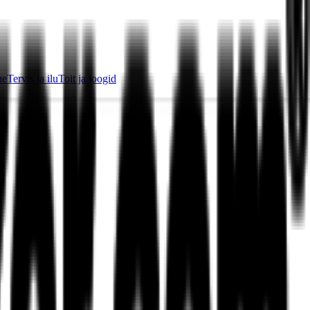
ue
Tervis ja ilu
Toit ja joogid