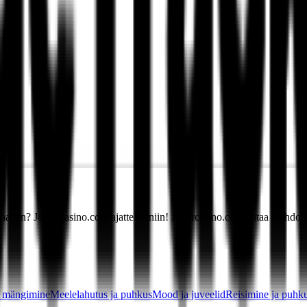
 parhaiten? JokerCasino.com ajattelee niin! Jokercasino.com antaa mahdol
ja mängimine
Meelelahutus ja puhkus
Mood ja juveelid
Reisimine ja puhk