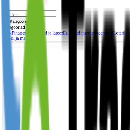
Kategooriad
Kategooriad
✕
Kõik
Finatstooted
Imikud ja lapsed
Isiklikud interneti teenused
Loterii 
Loterii ja mängimine