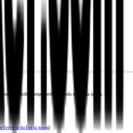
lisuuden kaikille kumppaneilleen luoda tuottoisia ja jatk…
ue
Tervis ja ilu
Toit ja joogid