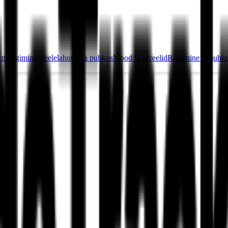
ja mängimine
Meelelahutus ja puhkus
Mood ja juveelid
Reisimine ja puhk