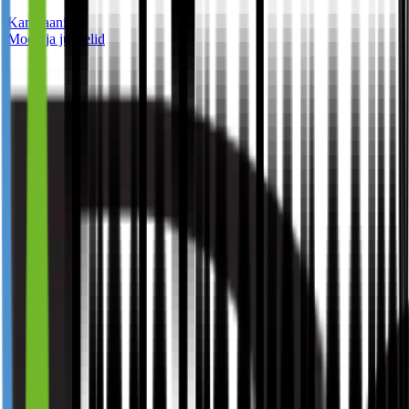
Kampaaniast
Mood ja juveelid