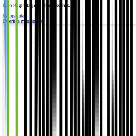
Insjö BagInBag design accessories.
Kampaaniast
Loterii ja mängimine