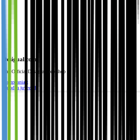
Desigual.com
The Official Desigual web shop
Kampaaniast
Mood ja juveelid