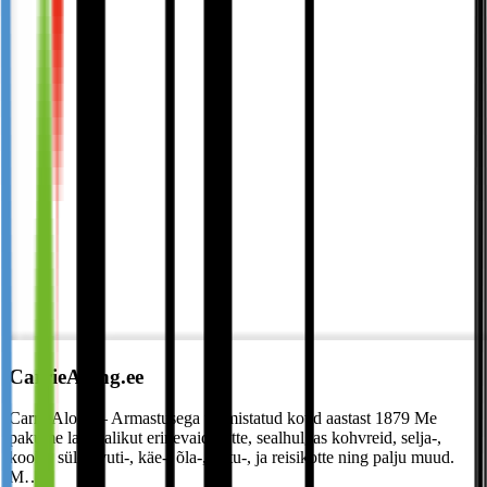
CarrieAlong.ee
CarrieAlong – Armastusega valmistatud kotid aastast 1879 Me
pakume laia valikut erinevaid kotte, sealhulgas kohvreid, selja-,
kooli-, sülearvuti-, käe-, õla-, õhtu-, ja reisikotte ning palju muud.
M…