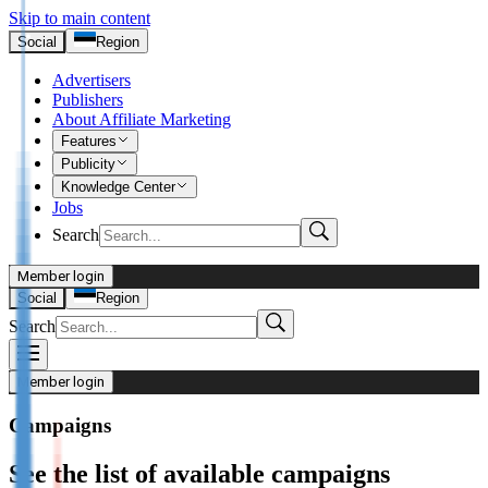
Skip to main content
Social
Region
Advertisers
Publishers
About Affiliate Marketing
Features
Publicity
Knowledge Center
Jobs
Search
Member login
I’m Advertiser
Social
Region
Search
Login
Not already our Advertiser?
Member login
Sign up here
Campaigns
I’m Publisher
See the list of available campaigns
Login