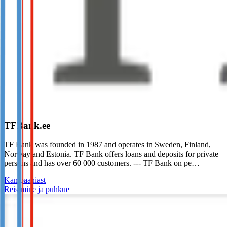
TFBank.ee
TF Bank was founded in 1987 and operates in Sweden, Finland,
Norway and Estonia. TF Bank offers loans and deposits for private
persons and has over 60 000 customers. --- TF Bank on pe…
Kampaaniast
Reisimine ja puhkue