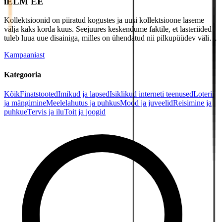
iELM EE
Kollektsioonid on piiratud kogustes ja uusi kollektsioone laseme
välja kaks korda kuus. Seejuures keskendume faktile, et lasteriided
tuleb luua uue disainiga, milles on ühendatud nii pilkupüüdev väli…
Kampaaniast
Kategooria
Kõik
Finatstooted
Imikud ja lapsed
Isiklikud interneti teenused
Loterii
ja mängimine
Meelelahutus ja puhkus
Mood ja juveelid
Reisimine ja
puhkue
Tervis ja ilu
Toit ja joogid