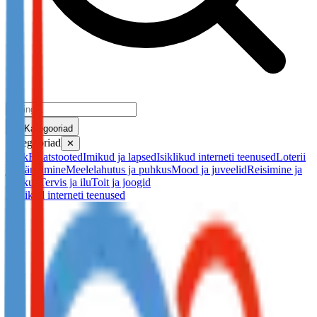
Kategooriad
Kategooriad
✕
Kõik
Finatstooted
Imikud ja lapsed
Isiklikud interneti teenused
Loterii
ja mängimine
Meelelahutus ja puhkus
Mood ja juveelid
Reisimine ja
puhkue
Tervis ja ilu
Toit ja joogid
Isiklikud interneti teenused