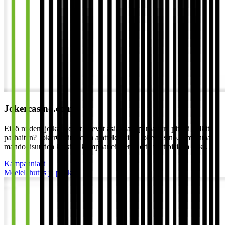
Jokercasino.com
Eikö niiden, jotka tuovat tulevat asiakkaat parhaiten, pitäisi palkita
parhaiten? JokerCasino.com ajattelee niin! Jokercasino.com antaa
mahdollisuuden kaikille kumppaneilleen luoda tuottoisia ja jatk…
Kampaaniast
Meelelahutus ja puhkus