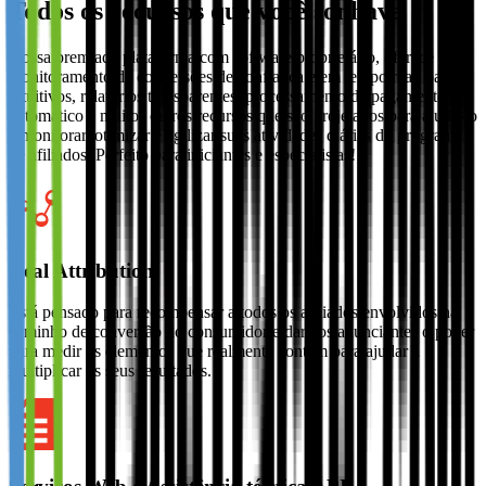
Todos os recursos que você sonhava
Nossa premiada plataforma com software proprietário, oferece um
monitoramento de conversões de confiança e em tempo real, painéis
intuitivos, relatórios transparentes, processamento de pagamento
automático e muitos outros recursos que são projetados para ajudá-lo
a monitorar, otimizar e agilizar suas atividades diárias do programa
de afiliados. Perfeito para iniciantes e especialistas!
Real Attribution
Está pensado para recompensar a todos os afiliados envolvidos na
caminho de conversão do consumidor e dar aos anunciantes o poder
para medir os elementos que realmente contam para ajudar a
multiplicar os seus resultados.