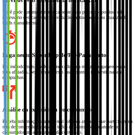
Serviços Web e Assistência técnica API
Você pode automatizar praticamente cada processo, por isso não é
necessário dedicar tempo à avaliação de transações ou atualizando
feeds manualmente.
Pagamento Super Rápido/Pré-Pagamento
É o método mais rápido do mercado para realizar pagamentos aos
seus afiliados, permitindo-lhes o quanto antes, reinvestir na suas
campanhas.
Análise da experiência do consumidor
Receba informação a tempo real sobre os afiliados que participam na
rota de conversão e consulte todos os pontos de contato de um
consumidor até a realização da conversão.