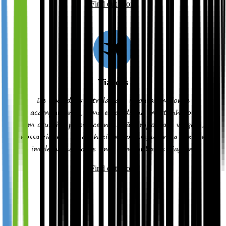
Find out More
Viagens
De luxo de 5 estrelas até ir para um longe
acampamento, uma escalada na montanha ou
um cruzeiro pelos oceanos. Não importa a viagem,
nossa riqueza de conhecimento assegurará a melhor
implementação de uma campanha de viagem.
Find out More