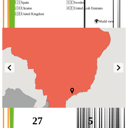
🇪🇸
🇸🇪
Spain
Sweden
🇺🇦
🇦🇪
Ukraine
United Arab Emirates
🇬🇧
United Kingdom
🌍
World view
27
5