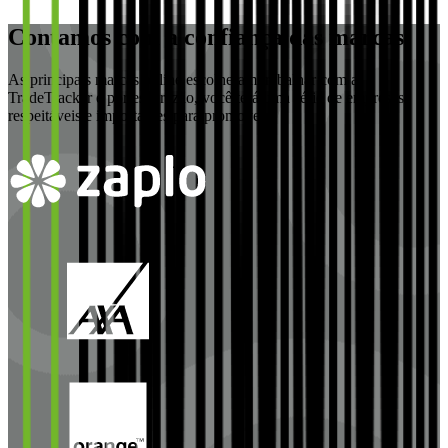
Contamos com a confiança das marcas
As principais marcas online escolheram trabalhar com a
TradeTracker e por esta razão, você terá uma série de empresas
respeitáveis e importantes para promover.