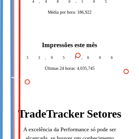
,
,
4
4
8
6
1
1
5
Média por hora:
186,922
Impressões este mês
,
,
3
3
9
5
1
7
0
6
Últimas 24 horas:
4,035,755
TradeTracker Setores
A excelência da Performance só pode ser
alcançada, se houver um conhecimento