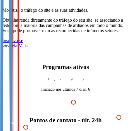
Monetize o tráfego do site e as suas atividades.
Obtenha renda diretamente do tráfego do seu site, se associando à
rede com a maioria das campanhas de afiliados em todo o mundo.
Você pode promover marcas reconhecidas de inúmeros setores.
Inscreva-se
-or-
Leia Mais
Programas ativos
,
4
7
9
3
Iniciado nos últimos 7 dias:
6
Pontos de contato - últ. 24h