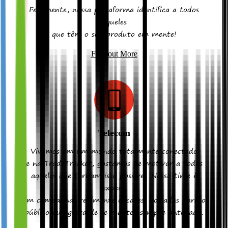
Felizmente, nossa plataforma identifica a todos
aqueles
que têm o seu produto em mente!
Find out More
Telecom
Vivemos em um mundo totalmente conectado
e na TradeTracker, gostamos de motivar a todos
aqueles que tornam isso possível. Nosso time é
expert
em campanhas realmente eficazes, voltadas para o
público que gosta de se manter sempre antenado.