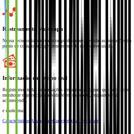
Rastreamento Multicapa
Nossa tecnologia permite acompanhar com precisão as interações do
ponto de contato, independentemente do dispositivo usado.
Informação em tempo real
Registramos todas as transações em tempo real, para que você possa
monitorar e gerenciar a atividade em sua conta, enquanto está
acontecendo.
e muito mais
Características Anunciante
Características Publisher