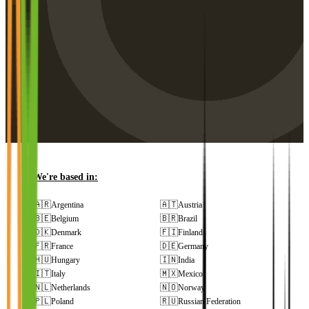
We're based in:
🇦🇷
🇦🇹
Argentina
Austria
🇧🇪
🇧🇷
Belgium
Brazil
🇩🇰
🇫🇮
Denmark
Finland
🇫🇷
🇩🇪
France
Germany
🇭🇺
🇮🇳
Hungary
India
🇮🇹
🇲🇽
Italy
Mexico
🇳🇱
🇳🇴
Netherlands
Norway
🇵🇱
🇷🇺
Poland
Russian Federation