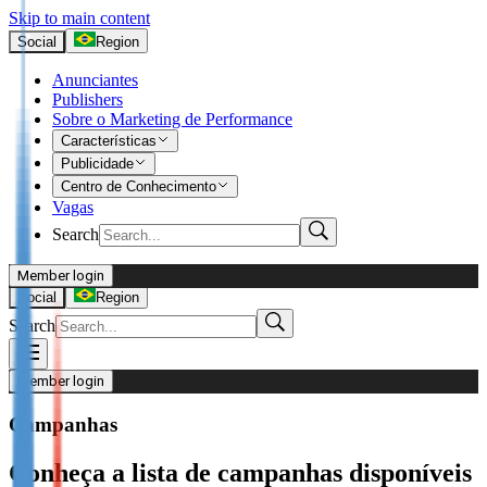
Skip to main content
Social
Region
Anunciantes
Publishers
Sobre o Marketing de Performance
Características
Publicidade
Centro de Conhecimento
Vagas
Search
Member login
I’m Advertiser
Social
Region
Search
Login
Not already our Advertiser?
Member login
Sign up here
Campanhas
I’m Publisher
Conheça a lista de campanhas disponíveis
Login