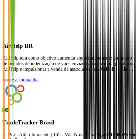
AirHelp BR
AirHelp tem como objetivo aumentar significativamente o número
de pedidos de indenização de voos enviados por meio da plataforma
AirHelp e impulsionar a venda de associações ao AirHelp+. Ela …
Sobre a campanha
TradeTracker Brasil
R. Prof. Atílio Innocenti | 165 - Vila Nova Conceição SP, 04538 São