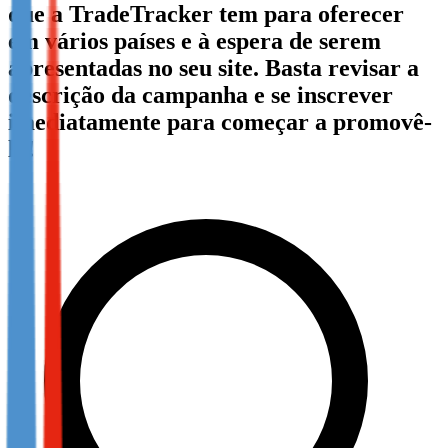
que a TradeTracker tem para oferecer
Not already our Publisher?
em vários países e à espera de serem
Sign up here
apresentadas no seu site. Basta revisar a
descrição da campanha e se inscrever
imediatamente para começar a promovê-
la!