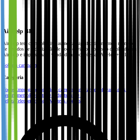
AirHelp BR
AirHelp tem como objetivo aumentar significativamente o número
de pedidos de indenização de voos enviados por meio da plataforma
AirHelp e impulsionar a venda de associações ao AirHelp+. Ela …
Sobre a campanha
Categoria
Todos
Emprego, educação e carreira
Hardware e software
Lojas de
departamento
Presentes e gadgets
Saúde e
beleza
Telecomunicação
Viagens e férias