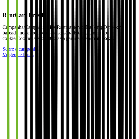
RentCars Brasil
Campanha/Campaign CPA Rastreamento/Tracking O tracking é
baseado no rastreamento de sessão/visita. Latência do
cookie/Cookie latency 30 dias a partir sessão/visita Reg…
Sobre a campanha
Viagens e férias