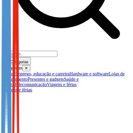
Categorias
Categorias
✕
Todos
Emprego, educação e carreira
Hardware e software
Lojas de
departamento
Presentes e gadgets
Saúde e
beleza
Telecomunicação
Viagens e férias
Viagens e férias