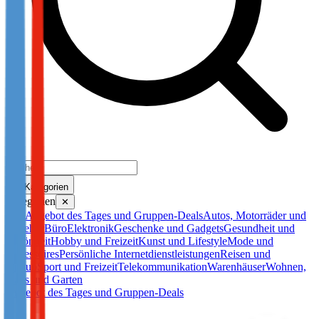
Kategorien
Kategorien
✕
Alle
Angebot des Tages und Gruppen-Deals
Autos, Motorräder und
Zubehör
Büro
Elektronik
Geschenke und Gadgets
Gesundheit und
Schönheit
Hobby und Freizeit
Kunst und Lifestyle
Mode und
Accessoires
Persönliche Internetdienstleistungen
Reisen und
Urlaub
Sport und Freizeit
Telekommunikation
Warenhäuser
Wohnen,
Haus und Garten
Angebot des Tages und Gruppen-Deals