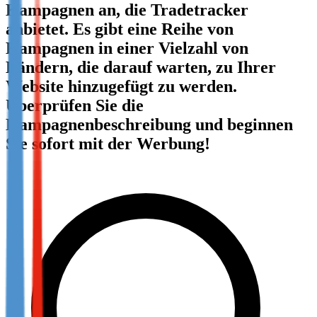
Kampagnen an, die Tradetracker
Not already our Publisher?
anbietet. Es gibt eine Reihe von
Sign up here
Kampagnen in einer Vielzahl von
Ländern, die darauf warten, zu Ihrer
Website hinzugefügt zu werden.
Überprüfen Sie die
Kampagnenbeschreibung und beginnen
Sie sofort mit der Werbung!