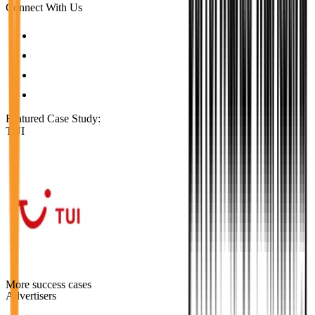
Connect With Us
Featured Case Study
:
TUI
More success cases
Advertisers