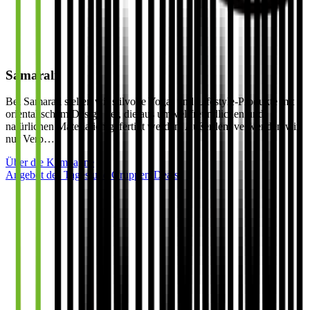
Samarali
Bei Samarali stellen wir stilvolle Yoga- und Lifestyle-Produkte mit
orientalischem Design her, die aus umweltfreundlichen und
natürlichen Materialien gefertigt werden. Außerdem verwenden wir
nur Verp…
Über die Kampagne
Angebot des Tages und Gruppen-Deals