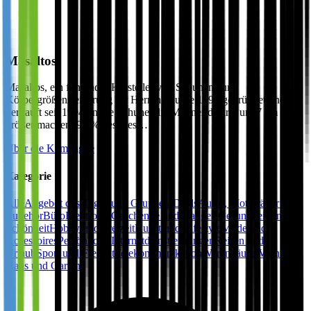
Masaltos
Masaltos, ein führender Hersteller von Schuhen zur
Körpergrößensteigerung für Herren, wurde 1993 gegründet und
verkauft seit 1994 online Schuhe, die Männer diskret um 7 cm
größer machen. 95 % des Ges…
Über die Kampagne
Kategorie
Alle
Angebot des Tages und Gruppen-Deals
Autos, Motorräder und
Zubehör
Büro
Elektronik
Geschenke und Gadgets
Gesundheit und
Schönheit
Hobby und Freizeit
Kunst und Lifestyle
Mode und
Accessoires
Persönliche Internetdienstleistungen
Reisen und
Urlaub
Sport und Freizeit
Telekommunikation
Warenhäuser
Wohnen,
Haus und Garten