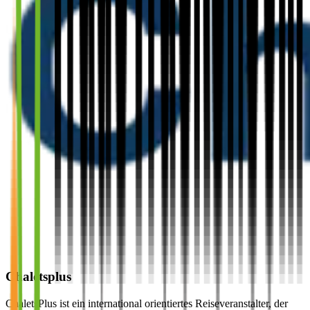
Chaletsplus
ChaletsPlus ist ein international orientiertes Reiseveranstalter, der