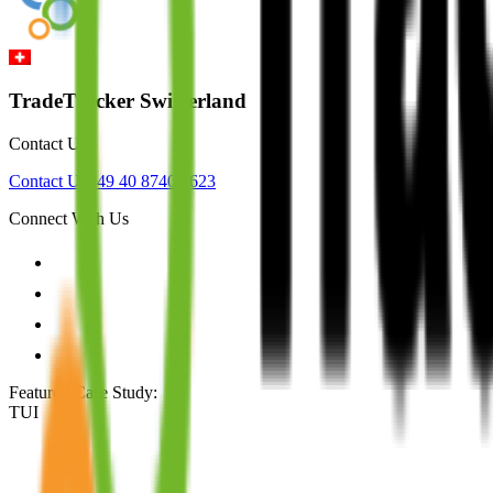
TradeTracker Switzerland
Contact Us
Contact Us
+49 40 8740 9623
Connect With Us
Featured Case Study
:
TUI