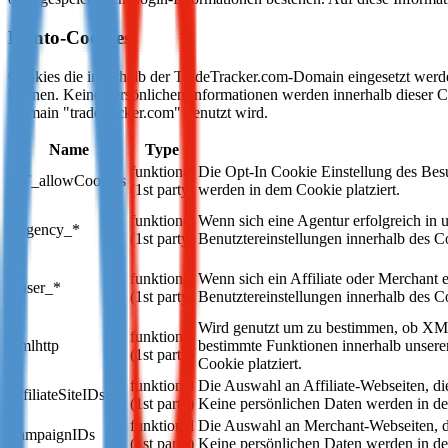
Not already our Publisher?
Konto-Cookies
Sign up here
Cookies die innerhalb der TradeTracker.com-Domain eingesetzt werde
können. Keine persönlichen Informationen werden innerhalb dieser Cook
Domain "tradetracker.com" genutzt wird.
Name
Type
funktional
Die Opt-In Cookie Einstellung des Besu
TT_allowCookies
(1st party)
werden in dem Cookie platziert.
funktional
Wenn sich eine Agentur erfolgreich in 
ttagency_*
(1st party)
Benutztereinstellungen innerhalb des C
funktional
Wenn sich ein Affiliate oder Merchant e
ttuser_*
(1st party)
Benutztereinstellungen innerhalb des C
Wird genutzt um zu bestimmen, ob XML
funktional
xmlhttp
bestimmte Funktionen innerhalb unsere
(1st party)
Cookie platziert.
funktional
Die Auswahl an Affiliate-Webseiten, di
affiliateSiteIDs
(1st party)
Keine persönlichen Daten werden in de
funktional
Die Auswahl an Merchant-Webseiten, die
campaignIDs
(1st party)
Keine persönlichen Daten werden in de