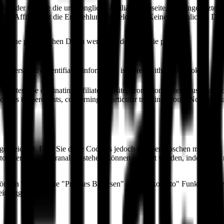
chert der Cookie die ursprüngliche Affiliate-Webseite, das eingesetzte
t den Affiliate für die Empfehlung zu belohnen. Keine persönlichen Dat
. Keine persönlichen Daten werden in dem Cookie platziert
o personally identifiable information is stored within this cookie
e registers the originating affiliate website, promotion material used and o
tomers to merchants, concerning a particular tracking group. No personal
espeichert. Falls Sie diese Cookies jedoch trotzdem löschen möchten, 
o oder der Nutzeranalyse stehen, können gefiltert werden, indem man 
können Sie auch die "Privates Browsen" oder "Inkognito" Funktion Ihr
einloggen.