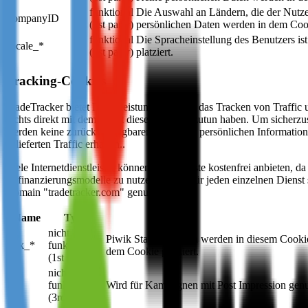
funktional
Die Auswahl an Ländern, die der Nutzer
companyID
(1st party)
persönlichen Daten werden in dem Cooki
funktional
Die Spracheinstellung des Benutzers is
locale_*
(1st party)
platziert.
Tracking-Cookies
TradeTracker bietet Dienstleistungen an, die das Tracken von Traffi
nichts direkt mit dem Inhalt dieser Cookies zutun haben. Um sicherzus
werden keine zurückverfolgbaren und keine persönlichen Information
gelieferten Traffic erhalten..
Viele Internetdienstleister können Ihre Dienste kostenfrei anbieten, 
Refinanzierungsmodelle zu nutzen, anstatt für jeden einzelnen Dienst s
Domain "tradetracker.com" genutzt wird.
Name
Type
nicht
Piwik Statistik-Daten werden in diesem Cookie
_pk_*
funktional
dem Cookie platziert.
(1st party)
nicht
pi*
funktional
Wird für Kampagnen mit Post Impression genut
(3rd party)