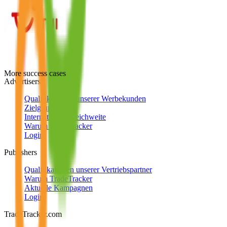
More success cases
Advertisers
Qualifikationen unserer Werbekunden
Zielgruppen
Internationale Reichweite
Warum TradeTracker
Login
Publishers
Qualifikationen unserer Vertriebspartner
Warum TradeTracker
Aktuelle Kampagnen
Login
TradeTracker.com