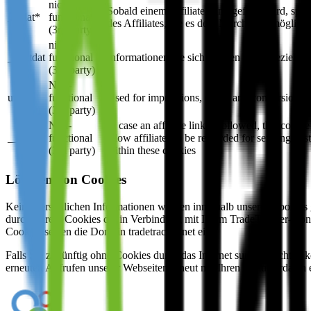
nicht
Sobald einem Affiliate-Link gefolgt wird, spei
__tdat*
funktional
des Affiliates, die es dem Merchant ermöglich
(3rd party)
nicht
__bctdat
funktional
Informationen die sich auf den Klick beziehen
(3rd party)
Non-
uf
functional
Used for impressions, clicks and conversions. N
(3rd party)
Non-
In case an affiliate link is followed, this cooki
__tgdat*
functional
allow affiliates to be rewarded for sending cus
(3rd party)
within these cookies
Löschen von Cookies
Keine persönlichen Informationen werden innerhalb unserer Cookies g
durchführen. Cookies die in Verbindung mit Ihrem TradeTracker-Kont
Cookies setzen die Domain tradetracker.net ein.
Falls Sie zukünftig ohne Cookies durch das Internet surfen möchten 
erneuten Aufrufen unserer Webseiten erneut mit Ihren Benutzerdaten 