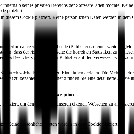
 innerhalb seines privaten Bereichs der Software laden möchte. Keine
e platziert.
t in diesem Cookie platziert. Keine persönlichen Daten werden in dem 
c und Performance von einer Webseite (Publisher) zu einer weiteren (M
tellen, dass der richtigen Webseite die korrekten Statistiken zugewies
en des Besuchers platziert. Der Publisher auf den verwiesen wird kan
da Sie durch solche Empfehlungen Einnahmen erzielen. Die Mehrheit der I
eparat zu bezahlen. Unten stehend finden Sie eine detaillierte Aufstell
Description
 platziert, um den Traffic auf unseren eigenen Webseiten zu analysier
zt. Keine persönlichen Daten werden in dem Cookie platziert.