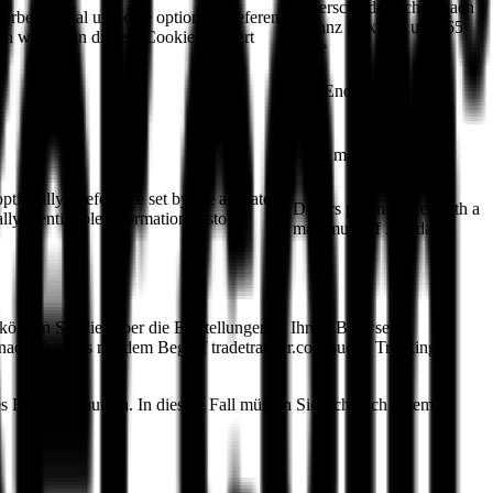
Unterscheidet sich je nach
 Werbematerial und eine optionale Referenz
Instanz maximal um 365
en werden in diesem Cookie platziert
Tage
Am Ende der Sitzung
After maximum 1 year
ptionally a reference set by the affiliate to
Differs per instance, with a
ly identifiable information is stored
maximum of 365 days
können Sie dies über die Einstellungen in Ihrem Browser
nach Cookies mit dem Begriff tradetracker.com sucht. Tracking-
es Browsers nutzen. In diesem Fall müssen Sie sich nach jedem