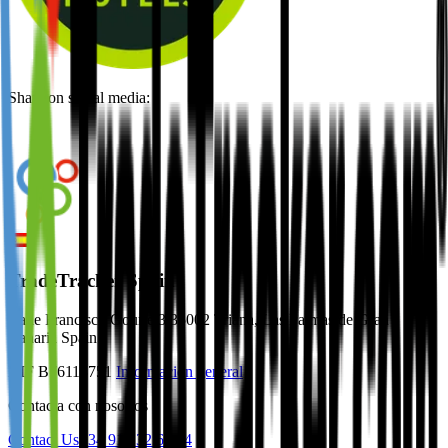
Share on social media:
TradeTracker Spain
Calle Francisco Gourié 3 35002 Triana, Las Palmas de Gran
Canaria Spain
NIF B76118751
Información general
Contacta con nosotros
Contact Us
+34 910 32 64 94