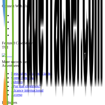
Connect With Us
Featured Case Study
:
TUI
More success cases
Advertisers
Requisitos para anunciantes
Como funciona
Público
¿Por qué elegirnos?
Alcance internacional
Acceso
Publishers