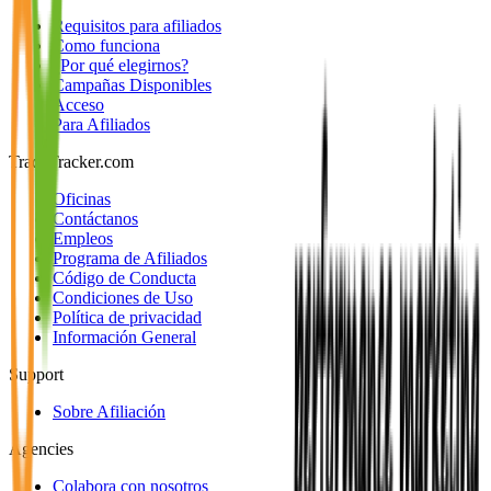
Requisitos para afiliados
Como funciona
¿Por qué elegirnos?
Campañas Disponibles
Acceso
Para Afiliados
TradeTracker.com
Oficinas
Contáctanos
Empleos
Programa de Afiliados
Código de Conducta
Condiciones de Uso
Política de privacidad
Información General
Support
Sobre Afiliación
Agencies
Colabora con nosotros