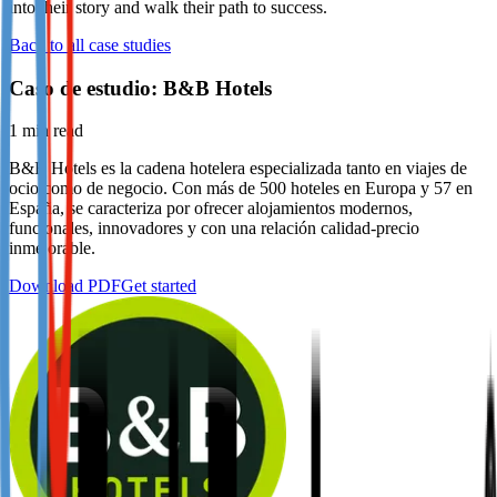
into their story and walk their path to success.
Not already our Publisher?
Back to all case studies
Sign up here
Caso de estudio: B&B Hotels
1
min read
B&B Hotels es la cadena hotelera especializada tanto en viajes de
ocio como de negocio. Con más de 500 hoteles en Europa y 57 en
España, se caracteriza por ofrecer alojamientos modernos,
funcionales, innovadores y con una relación calidad-precio
inmejorable.
Download PDF
Get started