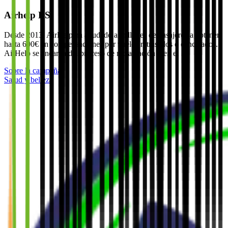
Airhelp ES
Desde 2013, AirHelp ha ayudado a millones de pasajeros a obtener
hasta 600€ en compensaciones por vuelos retrasados o cancelados.
AirHelp se encarga del proceso de reclamación y en el …
Sobre la campaña
Salud y belleza