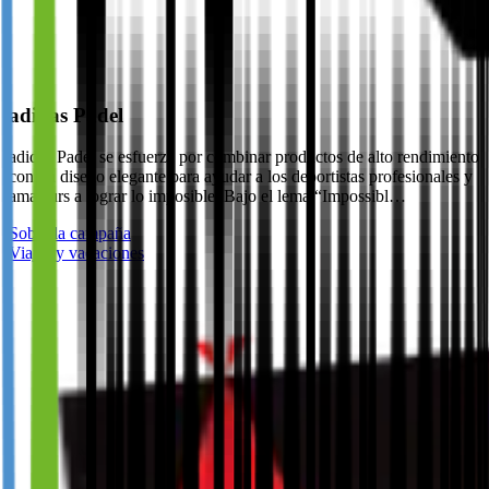
adidas Padel
adidas Padel se esfuerza por combinar productos de alto rendimiento
con un diseño elegante para ayudar a los deportistas profesionales y
amateurs a lograr lo imposible. Bajo el lema “Impossibl…
Sobre la campaña
Viajes y vacaciones