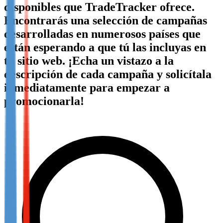
disponibles que TradeTracker ofrece.
Not already our Publisher?
Encontrarás una selección de campañas
Sign up here
desarrolladas en numerosos países que
están esperando a que tú las incluyas en
tu sitio web. ¡Echa un vistazo a la
descripción de cada campaña y solicítala
inmediatamente para empezar a
promocionarla!