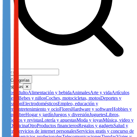
Categorías
Categorías
✕
Todos
Adulto
Alimentación y bebida
Animales
Arte y vida
Artículos
de fiesta
Bebes y niños
Coches, motocicletas, motos
Deportes y
recreación
Electrodomésticos
Empleo, educación y
carrera
Entretenimiento y ocio
Flores
Hardware y software
Hobbies y
tiempo libre
Hogar y jardín
Juegos y diversión
Juguetes
Libros,
periódicos y revistas
Lotería y apuestas
Moda y joyas
Música, video y
DVD
Oficina
Otro
Productos financieros
Regalos y gadgets
Salud y
belleza
Servicios de internet personales
Servicios gratis y concurso de
premios
Servicios profesionales
Telecomunicaciones
Tiendas
Viajes y