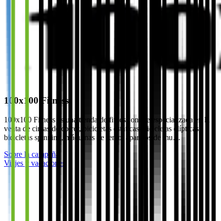
100x100 Fitness
100x100 Fitness es una tienda de fitness online especializada en la
venta de cintas de correr, bicicletas estáticas, bicicletas elípticas,
bicicletas spinning, máquinas de remo, aparatos de mu…
Sobre la campaña
Viajes y vacaciones