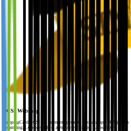
ACSI Webshop
CampingCard ACSI , el momento perfecto para acampar Relájate en
el camping. Lejos de todo el ajetreo y el bullicio. Lejos de tus