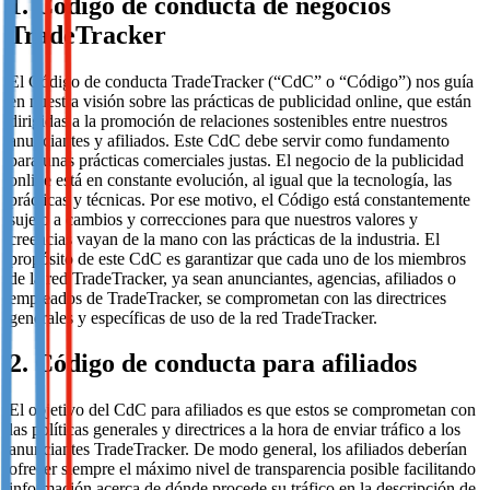
1. Código de conducta de negocios
TradeTracker
El Código de conducta TradeTracker (“CdC” o “Código”) nos guía
en nuestra visión sobre las prácticas de publicidad online, que están
dirigidas a la promoción de relaciones sostenibles entre nuestros
anunciantes y afiliados. Este CdC debe servir como fundamento
para unas prácticas comerciales justas. El negocio de la publicidad
online está en constante evolución, al igual que la tecnología, las
prácticas y técnicas. Por ese motivo, el Código está constantemente
sujeto a cambios y correcciones para que nuestros valores y
creencias vayan de la mano con las prácticas de la industria. El
propósito de este CdC es garantizar que cada uno de los miembros
de la red TradeTracker, ya sean anunciantes, agencias, afiliados o
empleados de TradeTracker, se comprometan con las directrices
generales y específicas de uso de la red TradeTracker.
2. Código de conducta para afiliados
El objetivo del CdC para afiliados es que estos se comprometan con
las políticas generales y directrices a la hora de enviar tráfico a los
anunciantes TradeTracker. De modo general, los afiliados deberían
ofrecer siempre el máximo nivel de transparencia posible facilitando
información acerca de dónde procede su tráfico en la descripción de