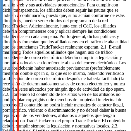
su sitio web y sus actividades promocionales. Para cumplir con
dicha transparencia, los afiliados deben seguir las pautas que se
indican a continuación, puesto que, si no actúan conforme de estas
directrices, pueden ser excluidos del programa o de la red
TradeTracker. Adicionalmente, junto con el CdC, los afiliados
deberán comprometerse con y aplicar siempre las condiciones
establecidas en cada campaña. Por lo general, dichas políticas y
directrices fomentan que los afiliados envíen el tráfico de alta calidad
que los anunciantes TradeTracker realmente esperan. 2.1. E-mail
marketing Todos aquellos afiliados que hagan uso de tráfico
procedente de correo electrónico deberán cumplir la legislación y
normativas locales en lo referente al uso del correo electrónico. Los
usuarios deberán haber autorizado previamente (preferiblemente
mediante double opt-in o, lo que es lo mismo, habiendo verificado
su dirección de correo electrónico después de haberla facilitado) la
recepción de determinados mensajes de correo electrónico y nunca
deberán verse afectados por ningún tipo de actividad de tipo spam.
2.2. Contenido El contenido de los sitios web de los afiliados no
podrá violar copyrights o de derechos de propiedad intelectual de
terceros. El contenido no podrá incluir mensajes de carácter ilegal,
pornográfico, violento o discriminatorio y no deberá dañar la buena
reputación de los vendedores, afiliados o aquellos que tengan
relación con TradeTracker o del propio TradeTracker. El contenido
deberá cumplir siempre la legislación y normativas locales. 2.3.