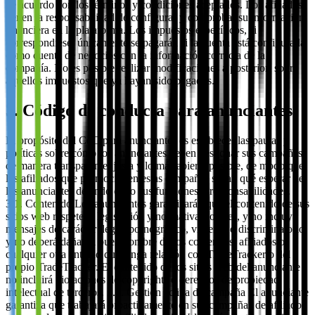
de acuerdo con los términos y condiciones aceptados. Los afiliados
tienen la responsabilidad de configurar y comprobar su información
financiera en la plataforma. Los impuestos específicos, si
correspondiese, únicamente se pagarán si la cuenta está configurada
como cuenta de negocios con la información correcta de la
compañía. No es posible realizar modificaciones a posteriori sobre
aquellos impuestos que ya hayan sido pagados.
3. Código de conducta para anunciantes
El propósito del CdC para anunciantes es establecer las pautas y
políticas sobre cómo los anunciantes deben gestionar sus campañas
de manera transparente, justa y lo más abierta posible, de modo que
los afiliados que promocionen estas campañas sepan qué esperar de
los anunciantes dejando claro sus funciones y responsabilidades.
3.1. Contenido Los anunciantes garantizarán que el contenido de sus
sitios web respete la legislación y normativas locales, y no incluya
mensajes de carácter ilegal, pornográfico, violento o discriminatorio,
y no deberá dañar el buen nombre de los comercios, afiliados o
cualquier otra entidad que tenga relación con TradeTracker o del
propio TradeTracker. El contenido de los sitios web del anunciante
no incluirá violaciones de copyrights o derechos de propiedad
intelectual de terceros. 3.2. Gestión activa de campaña El anunciante
garantiza que trabajará proactivamente en sus campañas de afiliados