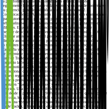
la plataforma de afiliados. Los afiliados deben comprobar
regularmente la presencia de enlaces rotos y, en caso de confirmarse
su presencia, pondrán solución a la mayor brevedad. 2.15.
Comunicación con Anunciantes La comunicación con el anunciante
(para autorizaciones por escrito para determinadas promociones)
debe realizarse a través del sistema de tickets en la plataforma de
afiliados. Es posible recibir notificaciones cuando se recibe un
mensaje de ticket en las preferencias de correo electrónico. 2.16.
Eliminar anuncios o material promocional Los afiliados deben
eliminar anuncios y material promocional específicos cuando así se
lo soliciten los anunciantes en un plazo de dos días laborables. 2.17.
Campaña y noticias TradeTracker Los afiliados tienen la posiblidad
de determinar qué noticias desean recibir (vía correo electrónico) de
parte de TradeTracker. Los afiliados pueden personalizar por
completo la frecuencia, bloques o campañas para las cuales se
envían noticias. 2.18. Internacionalización Los afiliados que deseen
promocionar campañas de otros países de la red TradeTracker deben
primero registrarse en ese país específico. Esto puede realizarse
desde la propia plataforma añadiendo un sitio web nuevo a su
cuenta en “cuenta -> mis sitios” y seleccionando el país de su
elección. Una vez hayan recibido autorización, podrán acceder al
país desde la plataforma. 2.19. Pago a afiliados Salvo que se acuerde
otra cosa, los afiliados recibirán sus pagos en la siguiente serie de
pagos una vez que los anunciantes hayan pagado la comisión a
TradeTracker, y los afiliados están autorizados para recibir los pagos