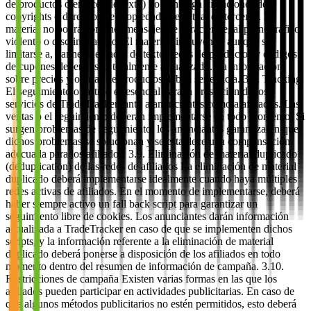
de productos o enlaces de texto) no contenga violaciones de
copyrights o derechos de propiedad intelectual de terceros. El
material no podrá contener mensajes de carácter ilegal pornográfico,
violento o discriminatorio. El material, incluyendo aunque sin
limitarse a, banners, enlaces de texto, feeds de productos y códigos
de cupones deberá estar totalmente actualizado. La información
sobre precios y ofertas de productos deben ser exacta. 3.8. Tracking
El seguimiento o rastreo es esencial para la prestación de los
servicios de TradeTracker tanto a anunciantes como a afiliados. Las
ventas o el seguimiento deberán implementarse en todo momento. Si
surgen problemas de seguimiento, los anunciantes garantizarán que
dichos problemas se solucionan y se establece una compensación
adecuada para los afiliados. 3.9. Eliminación de material duplicado
(deduplication) de las redes de afiliados La eliminación de material
duplicado deberá implementarse idealmente cuando haya múltiples
redes activas de afiliados. En el momento de implementarse, deberá
haber siempre activo un fall back script para garantizar un
seguimiento libre de cookies. Los anunciantes darán información
actualizada a TradeTracker en caso de que se implementen dichos
scripts, y la información referente a la eliminación de material
duplicado deberá ponerse a disposición de los afiliados en todo
momento dentro del resumen de información de campaña. 3.10.
Restricciones de campaña Existen varias formas en las que los
afiliados pueden participar en actividades publicitarias. En caso de
que algunos métodos publicitarios no estén permitidos, esto deberá