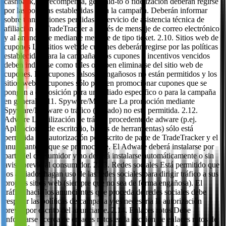
cashback, de recompensa, get-paid-to o fidelización deberán regirse
por las políticas establecidas para la campaña. Deberán informar
sobre transacciones perdidas al servicio de asistencia técnica de
afiliación de TradeTracker a través de mensaje de correo electrónico
y al anunciante mediante mensaje de tipo ticket. 2.10. Sitios web de
cupones Los sitios web de cupones deberán regirse por las políticas
establecidas para la campaña. Los cupones e incentivos vencidos
deben indicarse como tales o deben eliminarse del sitio web de
cupones. Los cupones falsos o engañosos no están permitidos y los
sitios web de cupones sólo pueden promocionar cupones que se
pongan a disposición para un afiliado específico o para la campaña
en general. 2.11. Spyware/Malware La promoción mediante
Spyware/Malware o tráfico (Pagado) no está permitida. 2.12.
Adware La utilización de tráfico procedente de adware (p.ej.
Aplicaciones de escritorio, barras de herramientas) sólo está
permitida tras autorización por escrito de parte de TradeTracker y el
anunciante(s) que se promocione. El Adware deberá instalarse por
parte del consumidor y no deberá instalarse automáticamente o sin
aviso previo al consumidor. 2.13. Redes sociales Está permitido que
los afiliados hagan uso de las redes sociales para dirigir tráfico a sus
propios sitios web (siempre que no sea de forma engañosa). El
tráfico hacia los anunciantes que proceda de redes sociales debe
respetar las políticas de campaña y es necesaria la autorizaciòn
previa por escrito del anunciante. 2.14. Enlaces rotos Debe
informarse acerca de enlaces rotos en la sección de enlaces rotos de