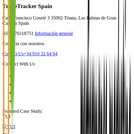
TradeTracker Spain
Calle Francisco Gourié 3 35002 Triana, Las Palmas de Gran
Canaria Spain
NIF B76118751
Información general
Contacta con nosotros
Contact Us
+34 910 32 64 94
Connect With Us
Featured Case Study
:
TUI