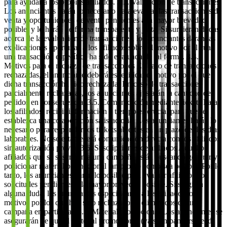
para ayudar a los propios afiliados. 3.3. Validación de transacciones
Los anunciantes harán lo necesario para evaluar las transacciones de
venta y oportunidades de venta pendientes a la mayor brevedad
posible, y lo harán de forma transparente y justa. Si surgieran dudas
acerca de la evaluación de transacciones, los anunciantes darán las
explicaciones oportunas a los afiliados sobre el motivo por el cual
una transacción específica ha sido evaluada de tal forma. 3.4.
Motivos para el rechazo de transacciones En caso de transacciones
rechazadas, el anunciante deberá especificar el motivo por el que
dicha transacción ha sido rechazada. En caso de transacciones
parcialmente rechazadas, los anunciantes ajustarán la cantidad de
pedidos en consecuencia. 3.5. Comunicación mediante tickets Para
los afiliados, recibir información a tiempo es crucial para que se
establezca una colaboración satisfactoria. Los anunciantes harán lo
necesario para responder los tickets abiertos en un plazo de dos días
laborables. No se establecerá comunicación directa con los afiliados
sin autorización previa. 3.6. Suscripciones de afiliados Aquellos
afiliados que se suscriban a una campaña están buscando generar y
posicionar material promocional tan pronto como sea posible. Por lo
tanto, los anunciantes harán lo posible para evaluar afiliados con
solicitudes pendientes a la mayor brevedad posible. Si surgiera
alguna duda, los anunciantes especificarán a los afiliados los
motivos por los que han sido rechazados o eliminados de una
campaña en particular. 3.7. Material promocional Los anunciantes se
asegurarán de que el material promocional (ya sean banners, feeds