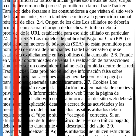
Tráfico artificial El tráfico artificial (generado mediante bots, scripts
o cualquier otro medio) no está permitido en la red TradeTracker.
Tampoco debe forzarse a los consumidores a que visiten el sitio web
de los anunciantes, y esto también se refiere a la generación manual
reiterada de clics. 2.4. Origen de los clics Los afiliados no deberán
ocultar o enmascarar el origen de los clics. El tráfico deberá
proceder de la URL establecida para ese sitio afiliado en particular.
2.5. PPC / SEA Los modelos de publicidad Pago por Clic (PPC) o
publicidad en motores de búsqueda (SEA) no están permitidos para
nombre(s) de marca de anunciantes TradeTracker salvo que se
establezca explícitamente en las políticas de la campaña. 2.6. Fraude
en ventas / oportunidades de venta La realización de transacciones
simulando ser un consumidor final no está permitida dentro de la red
TradeTracker. Esta prohibición incluye información falsa sobre
transacciones, transacciones auto-generadas (con o sin pago) o
transacciones generadas automáticamente. 2.7. Cookies Los
afiliados deberán respetar la legislación local en materia de cookies y
privacidad. 2.8. Información del sitio web Tanto la página de
información del sitio web como la información del sitio web deberán
mostrar una explicación detallada acerca de las actividades y las
fuentes del tráfico del afiliado. Todos los sitios afiliados deben
registrarse con el “tipo de sitio” y “categoría” correctos. Si un
afiliado hace uso de fuentes de tráfico de terceros o tráfico pagado,
deberá indicarlo claramente en la descripción del sitio. 2.9.
Cashback y Fidelización Aquellos afiliados que utilicen estructuras