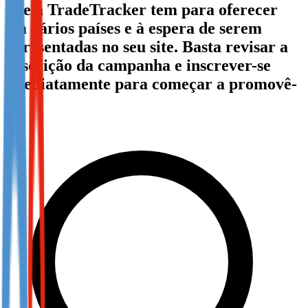
que a TradeTracker tem para oferecer
Not already our Publisher?
em vários países e à espera de serem
Sign up here
apresentadas no seu site. Basta revisar a
descrição da campanha e inscrever-se
imediatamente para começar a promovê-
la!