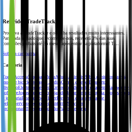
Referidos TradeTracker
Promova a TradeTracker e obtenha resultados muito interessantes.
Para cada afiliado que recomende-nos, receberá 3% das suas
comissões globais até 36 meses após entrar na plataforma! T…
Sobre a campanha
Categoria
Todos
Accessórios para festa
Adulto
Animais
Bebés e miúdos
Carros,
motos e bicicletas
Casa e Jardim
Comes e bebes
Desporto e
diversão
Electrodomésticos
Emprego, educação e carreira
Hardware e
software
Jogos e diversão
Lojas de departamento
Loteria e jogos
Moda
e joalharia
Passatempo e lazer
Presentes e gadgets
Saúde e
beleza
Serviços pessoais de internet
Serviços
profissionais
Telecomunicação
Viagens e férias