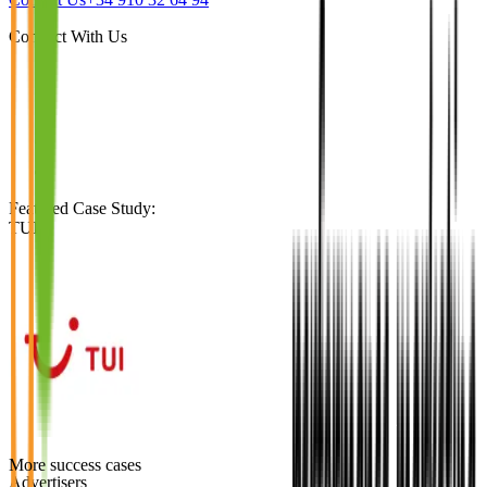
Connect With Us
Featured Case Study
:
TUI
More success cases
Advertisers