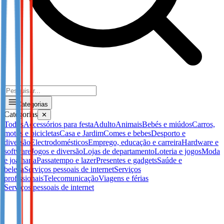
Categorias
Categorias
✕
Todos
Accessórios para festa
Adulto
Animais
Bebés e miúdos
Carros,
motos e bicicletas
Casa e Jardim
Comes e bebes
Desporto e
diversão
Electrodomésticos
Emprego, educação e carreira
Hardware e
software
Jogos e diversão
Lojas de departamento
Loteria e jogos
Moda
e joalharia
Passatempo e lazer
Presentes e gadgets
Saúde e
beleza
Serviços pessoais de internet
Serviços
profissionais
Telecomunicação
Viagens e férias
Serviços pessoais de internet