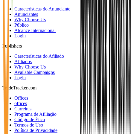
Características do Anunciante
Anunciantes
Why Choose Us
Público
Alcance Internacional
Login
Publishers
Características do Afiliado
Afiliados
Why Choose Us
Available Campaigns
Login
TradeTracker.com
Offices
offices
Carreiras
Programa de Afiliação
Código de Ética
Termos de Uso
Política de Privacidade