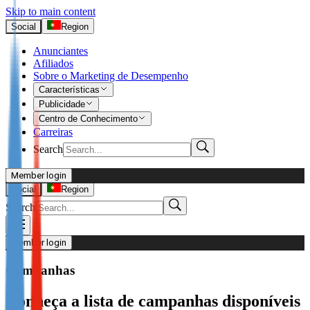
Skip to main content
Social
Region
Anunciantes
Afiliados
Sobre o Marketing de Desempenho
Características
Publicidade
Centro de Conhecimento
Carreiras
Search
Member login
I’m Advertiser
Social
Region
Search
Login
Not already our Advertiser?
Member login
Sign up here
Campanhas
I’m Publisher
Conheça a lista de campanhas disponíveis
Login