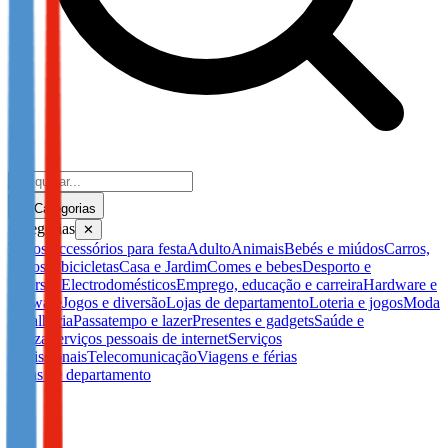
Categorias
Categorias
✕
Todos
Accessórios para festa
Adulto
Animais
Bebés e miúdos
Carros,
motos e bicicletas
Casa e Jardim
Comes e bebes
Desporto e
diversão
Electrodomésticos
Emprego, educação e carreira
Hardware e
software
Jogos e diversão
Lojas de departamento
Loteria e jogos
Moda
e joalharia
Passatempo e lazer
Presentes e gadgets
Saúde e
beleza
Serviços pessoais de internet
Serviços
profissionais
Telecomunicação
Viagens e férias
Lojas de departamento