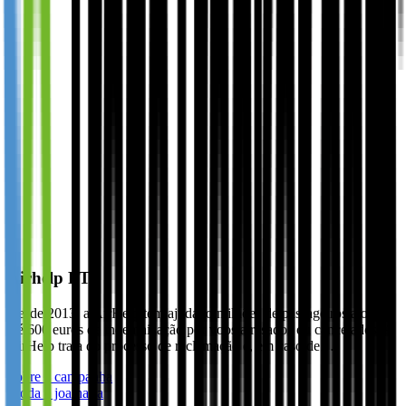
Airhelp PT
Desde 2013, a AirHelp tem ajudado milhões de passageiros a obter
até 600 euros de indemnização por voos atrasados ou cancelados. A
AirHelp trata do processo de reclamação e, em caso de…
Sobre a campanha
Moda e joalharia