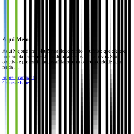
Aqui Mejor
Aqui Mejor é uma plataforma de comércio eletrônico que oferece
uma ampla variedade de produtos a preços competitivos. Seu
objetivo é proporcionar aos afiliados uma oportunidade de gerar
renda …
Sobre a campanha
Comes e bebes