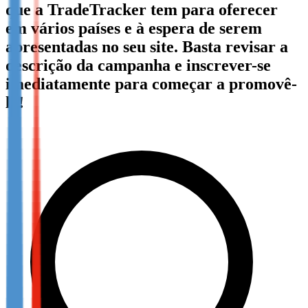
que a TradeTracker tem para oferecer
Not already our Publisher?
em vários países e à espera de serem
Sign up here
apresentadas no seu site. Basta revisar a
descrição da campanha e inscrever-se
imediatamente para começar a promovê-
la!