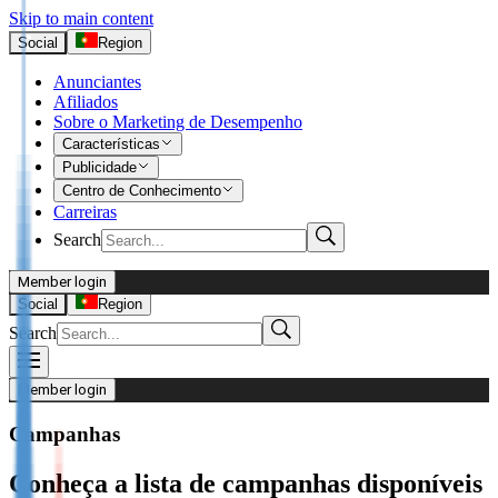
Skip to main content
Social
Region
Anunciantes
Afiliados
Sobre o Marketing de Desempenho
Características
Publicidade
Centro de Conhecimento
Carreiras
Search
Member login
I’m Advertiser
Social
Region
Search
Login
Not already our Advertiser?
Member login
Sign up here
Campanhas
I’m Publisher
Conheça a lista de campanhas disponíveis
Login