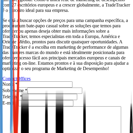
com 27 escritórios europeus e a crescer globalmente, a TradeTracker
Not already our Publisher?
é o parceiro ideal para sua empresa.
Sign up here
Se está a buscar opções de preços para uma campanha específica, a
procurar um bate-papo casual sobre as soluções que temos para
oferecer ou apenas deseja obter mais informações sobre a
TradeTracker, temos especialistas em toda a Europa, América e
Oriente Médio, prontos para discutir quaisquer oportunidades. A
TradeTracker é a escolha em marketing de performance de algumas
das maiores marcas do mundo e está idealmente posicionada para
oferecer acesso fácil aos principais mercados europeus e canais de
marketing on-line. Estamos prontos e à sua disposição para ajudar a
optimizar o seu programa de Marketing de Desempenho!
Contact
Offices
Nome
*
Sobrenome
*
Telefone
*
E-mail
*