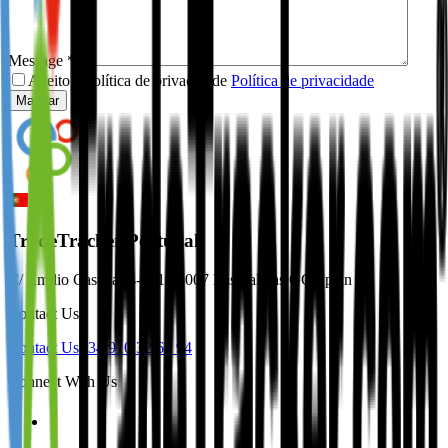
Message
*
Aceito a política de privacidade
Política de privacidade
Mandar
TradeTracker Portugal
C/ Emilio Castelar 4-401 35007 Las Palmas GC Spain
Contact Us
Contact Us
+34 910 32 64 94
Connect With Us