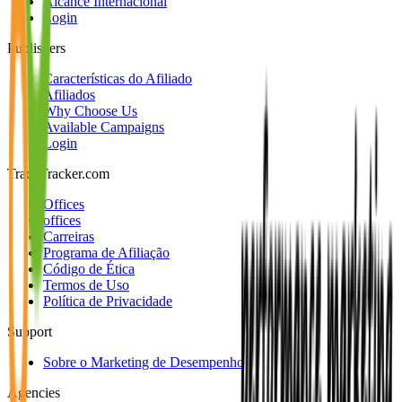
Alcance Internacional
Login
Publishers
Características do Afiliado
Afiliados
Why Choose Us
Available Campaigns
Login
TradeTracker.com
Offices
offices
Carreiras
Programa de Afiliação
Código de Ética
Termos de Uso
Política de Privacidade
Support
Sobre o Marketing de Desempenho
Agencies