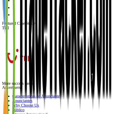
Featured Case Study
:
TUI
More success cases
Advertisers
Características do Anunciante
Anunciantes
Why Choose Us
Público