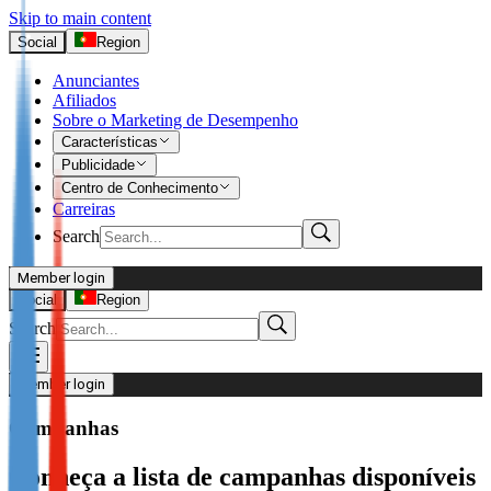
Skip to main content
Social
Region
Anunciantes
Afiliados
Sobre o Marketing de Desempenho
Características
Publicidade
Centro de Conhecimento
Carreiras
Search
Member login
I’m Advertiser
Social
Region
Search
Login
Not already our Advertiser?
Member login
Sign up here
Campanhas
I’m Publisher
Conheça a lista de campanhas disponíveis
Login