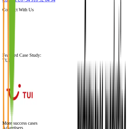
Connect With Us
Featured Case Study
:
TUI
More success cases
Advertisers