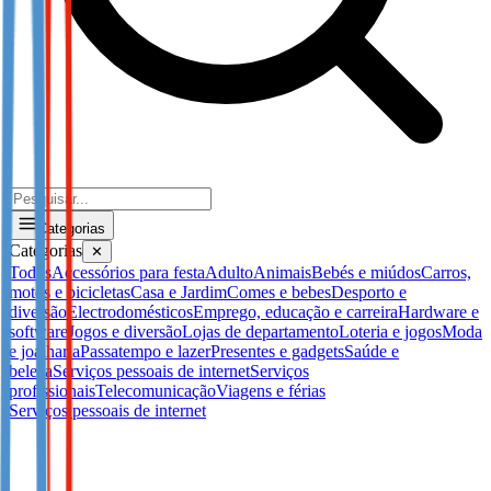
Categorias
Categorias
✕
Todos
Accessórios para festa
Adulto
Animais
Bebés e miúdos
Carros,
motos e bicicletas
Casa e Jardim
Comes e bebes
Desporto e
diversão
Electrodomésticos
Emprego, educação e carreira
Hardware e
software
Jogos e diversão
Lojas de departamento
Loteria e jogos
Moda
e joalharia
Passatempo e lazer
Presentes e gadgets
Saúde e
beleza
Serviços pessoais de internet
Serviços
profissionais
Telecomunicação
Viagens e férias
Serviços pessoais de internet