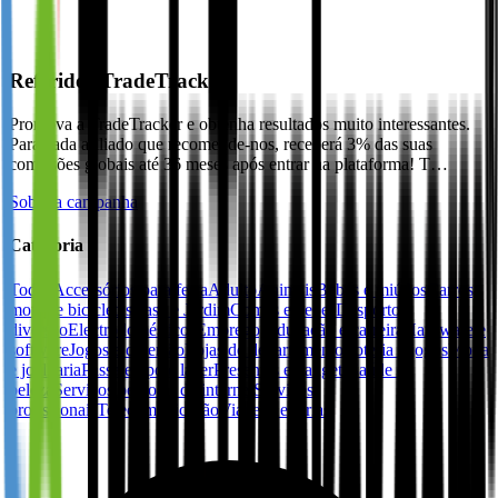
Referidos TradeTracker
Promova a TradeTracker e obtenha resultados muito interessantes.
Para cada afiliado que recomende-nos, receberá 3% das suas
comissões globais até 36 meses após entrar na plataforma! T…
Sobre a campanha
Categoria
Todos
Accessórios para festa
Adulto
Animais
Bebés e miúdos
Carros,
motos e bicicletas
Casa e Jardim
Comes e bebes
Desporto e
diversão
Electrodomésticos
Emprego, educação e carreira
Hardware e
software
Jogos e diversão
Lojas de departamento
Loteria e jogos
Moda
e joalharia
Passatempo e lazer
Presentes e gadgets
Saúde e
beleza
Serviços pessoais de internet
Serviços
profissionais
Telecomunicação
Viagens e férias