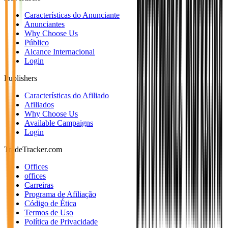
Características do Anunciante
Anunciantes
Why Choose Us
Público
Alcance Internacional
Login
Publishers
Características do Afiliado
Afiliados
Why Choose Us
Available Campaigns
Login
TradeTracker.com
Offices
offices
Carreiras
Programa de Afiliação
Código de Ética
Termos de Uso
Política de Privacidade