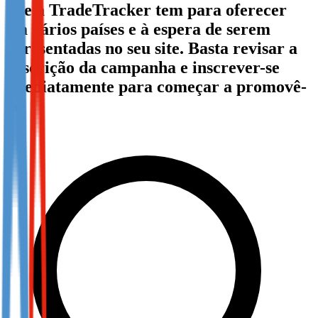
que a TradeTracker tem para oferecer
Not already our Publisher?
em vários países e à espera de serem
Sign up here
apresentadas no seu site. Basta revisar a
descrição da campanha e inscrever-se
imediatamente para começar a promovê-
la!