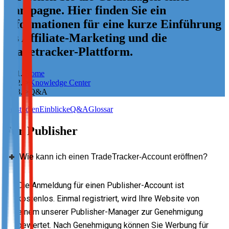
Kampagne. Hier finden Sie ein
Not already our Publisher?
Informationen für eine kurze Einführung
Sign up here
ins Affiliate-Marketing und die
Tradetracker-Plattform.
Home
>
Knowledge Center
>
Q&A
Fallstudien
Einblicke
Q&A
Glossar
Für Publisher
Wie kann ich einen TradeTracker-Account eröffnen?
Die Anmeldung für einen Publisher-Account ist
kostenlos. Einmal registriert, wird Ihre Website von
einem unserer Publisher-Manager zur Genehmigung
bewertet. Nach Genehmigung können Sie Werbung für