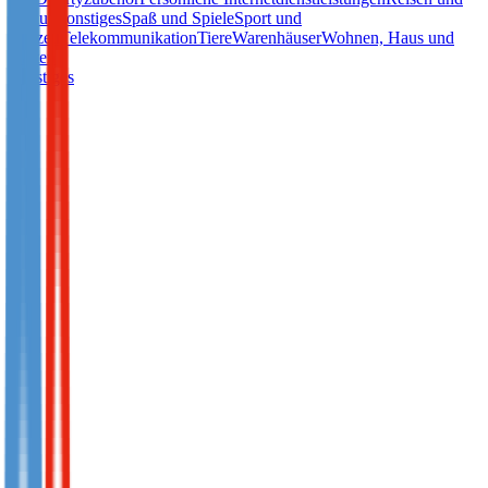
Urlaub
Sonstiges
Spaß und Spiele
Sport und
Freizeit
Telekommunikation
Tiere
Warenhäuser
Wohnen, Haus und
Garten
Sonstiges