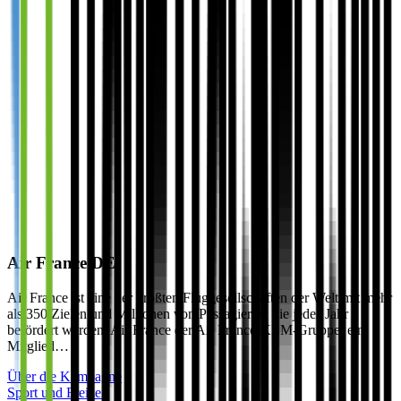
Air France DE
Air France ist eine der größten Fluggesellschaften der Welt mit mehr
als 350 Zielen und Millionen von Passagieren, die jedes Jahr
befördert werden. Air France der Air France-KLM-Gruppe, ein
Mitglied…
Über die Kampagne
Sport und Freizeit