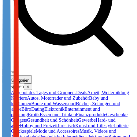
Kategorien
Kategorien
✕
Alle
Angebot des Tages und Gruppen-Deals
Arbeit, Weiterbildung
und Karriere
Autos, Motorräder und Zubehör
Baby und
Kinder
Blumen
Boote und Wassersport
Bücher, Zeitungen und
Magazine
Büro
Dating
Elektronik
Entertainment und
Entspannung
Erotik
Essen und Trinken
Finanzprodukte
Geschenke
und Gadgets
Gesundheit und Schönheit
Gewerbe
Hard- und
Software
Hobby und Freizeit
Juristisch
Kunst und Lifestyle
Lotterie
und Glücksspiele
Mode und Accessoires
Musik, Videos und
DVD
Partyzubehör
Persönliche Internetdienstleistungen
Reisen und