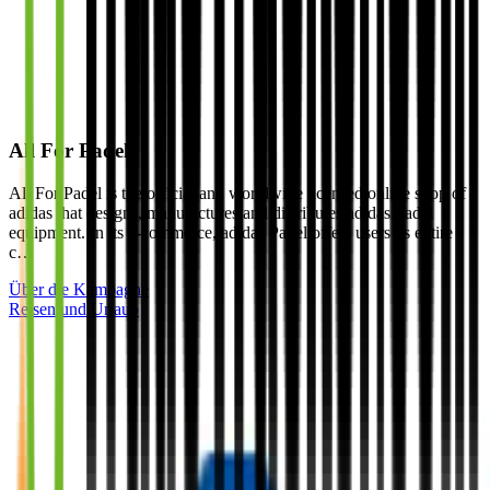
All For Padel
All For Padel is the official and worldwide licensed online shop of
adidas that designs, manufactures and distributes adidas Padel
equipment. In its e-commerce, adidas Padel offers users its entire
c…
Über die Kampagne
Reisen und Urlaub