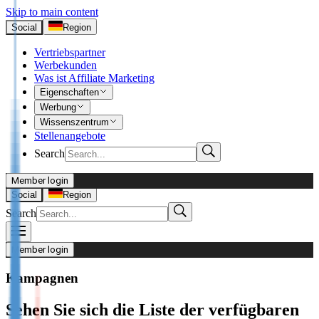
Skip to main content
Social
Region
Vertriebspartner
Werbekunden
Was ist Affiliate Marketing
Eigenschaften
Werbung
Wissenszentrum
Stellenangebote
Search
Member login
I’m Advertiser
Social
Region
Search
Login
Not already our Advertiser?
Member login
Sign up here
Kampagnen
I’m Publisher
Sehen Sie sich die Liste der verfügbaren
Login