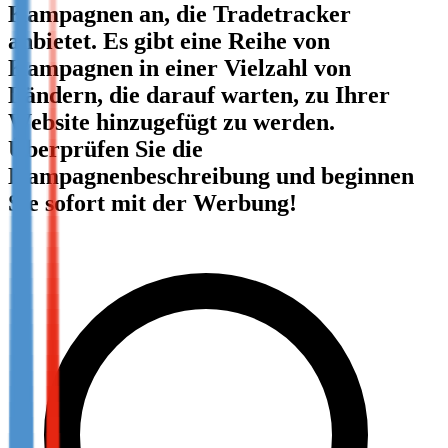
Kampagnen an, die Tradetracker
Not already our Publisher?
anbietet. Es gibt eine Reihe von
Sign up here
Kampagnen in einer Vielzahl von
Ländern, die darauf warten, zu Ihrer
Website hinzugefügt zu werden.
Überprüfen Sie die
Kampagnenbeschreibung und beginnen
Sie sofort mit der Werbung!