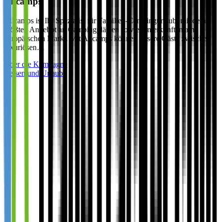
Allcamps
Allcamps ist Ihr Spezialist für Familien-Campingurlaub, mit dem
größten Angebot an Campingplätzen sowie Unterkünften am
europäischen Markt. Mit Allcamps können unsere Gäste zwischen
luxuriösen…
Über die Kampagne
Reisen und Urlaub