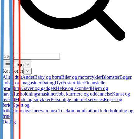
Kategorier
Kategorier
✕
Alle
Adult
Andet
Baby og børn
Biler og motorcykler
Blomster
Bøger,
aviser og magasiner
Dating
Dyr
Festartikler
Finansielle
produkter
Gaver og gadgets
Helse og skønhed
Hjem og
have
Husholdningsmaskiner
Job, karrriere og uddannelse
Kunst og
livsstil
Mode og smykker
Personlige internet services
Rejser og
ferier
Sport og
fritid
Stormagasiner/varehuse
Telekommunikation
Underholdning og
fritid
Dating