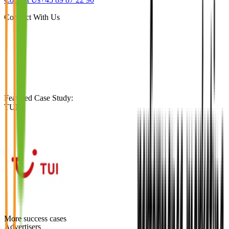
Connect With Us
Featured Case Study
:
TUI
More success cases
Advertisers