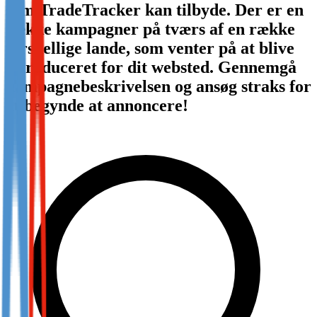
som TradeTracker kan tilbyde. Der er en
Not already our Publisher?
række kampagner på tværs af en række
Sign up here
forskellige lande, som venter på at blive
introduceret for dit websted. Gennemgå
kampagnebeskrivelsen og ansøg straks for
at begynde at annoncere!