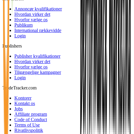
Annoncør kvalifikationer
Hvordan virker det
Hvorfor vælge os
Publikum
International rækkevidde
Login
Publishers
Publisher kvalifikationer
Hvordan virker det
Hvorfor vælge os
Tilgængelige kampagner
Login
TradeTracker.com
Kontorer
Kontakt os
Jobs
Affiliate program
Code of Conduct
Terms of Use
Rivatlivspolitik