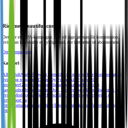
Richmeetbeautiful.com
Dette er en CPA-kampagne. Det vil sige, at man får kommission,
hvis man kan skaffe et gyldigt lead, der fortsætter sit abonnement.
Om kampagnen
Kategori
Alle
Adult
Andet
Baby og børn
Biler og motorcykler
Blomster
Bøger,
aviser og magasiner
Dating
Dyr
Festartikler
Finansielle
produkter
Gaver og gadgets
Helse og skønhed
Hjem og
have
Husholdningsmaskiner
Job, karrriere og uddannelse
Kunst og
livsstil
Mode og smykker
Personlige internet services
Rejser og
ferier
Sport og
fritid
Stormagasiner/varehuse
Telekommunikation
Underholdning og
fritid