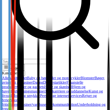
Kategorier
Kategorier
✕
Alle
Adult
Andet
Baby og børn
Biler og motorcykler
Blomster
Bøger,
aviser og magasiner
Dating
Dyr
Festartikler
Finansielle
produkter
Gaver og gadgets
Helse og skønhed
Hjem og
have
Husholdningsmaskiner
Job, karrriere og uddannelse
Kunst og
livsstil
Mode og smykker
Personlige internet services
Rejser og
ferier
Sport og
fritid
Stormagasiner/varehuse
Telekommunikation
Underholdning og
fritid