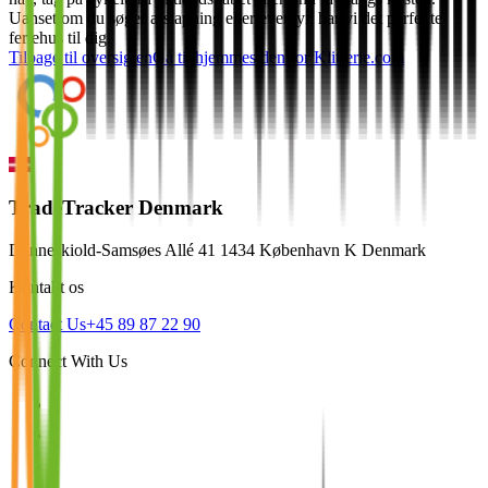
Uanset om du søger afslapning eller eventyr, har vi det perfekte
feriehus til dig.
Tilbage til oversigten
Gå til hjemmesiden for
Klitferie.com
TradeTracker Denmark
Danneskiold-Samsøes Allé 41 1434 København K Denmark
Kontakt os
Contact Us
+45 89 87 22 90
Connect With Us