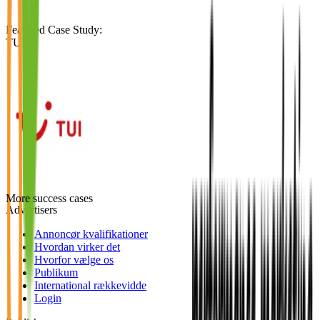
Featured Case Study
:
TUI
More success cases
Advertisers
Annoncør kvalifikationer
Hvordan virker det
Hvorfor vælge os
Publikum
International rækkevidde
Login