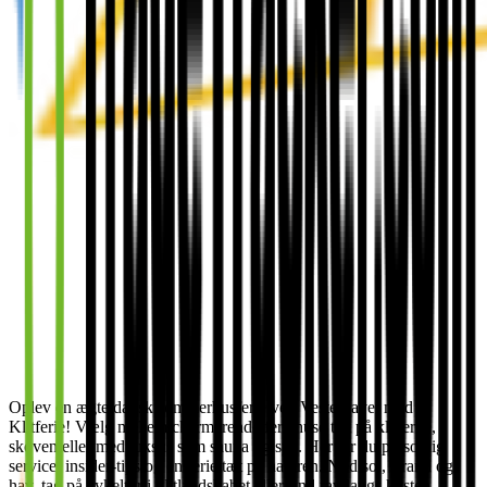
Oplev en ægte dansk sommerhusferie ved Vesterhavet med
Klitferie! Vælg mellem charmerende feriehuse tæt på klitterne, i
skoven eller med luksus som sauna og spa. Her får du personlig
service, insider-tips og en ferie tæt på naturen. Nyd sol, strand og
hav, tag på cykeltur i klitlandskabet eller find rav langs kysten.