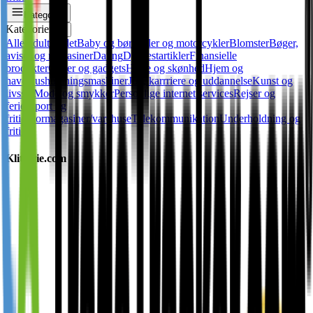
Kategorier
Kategorier
✕
Alle
Adult
Andet
Baby og børn
Biler og motorcykler
Blomster
Bøger,
aviser og magasiner
Dating
Dyr
Festartikler
Finansielle
produkter
Gaver og gadgets
Helse og skønhed
Hjem og
have
Husholdningsmaskiner
Job, karrriere og uddannelse
Kunst og
livsstil
Mode og smykker
Personlige internet services
Rejser og
ferier
Sport og
fritid
Stormagasiner/varehuse
Telekommunikation
Underholdning og
fritid
Klitferie.com