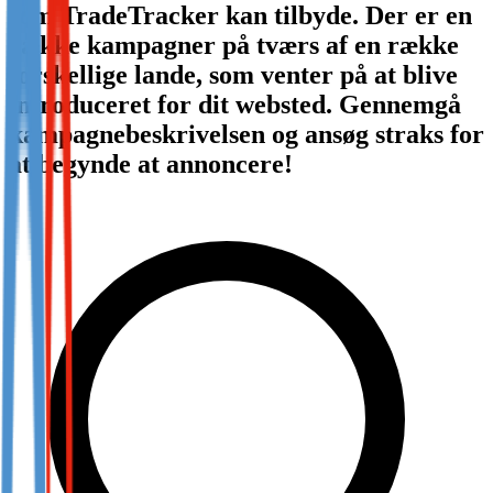
som TradeTracker kan tilbyde. Der er en
Not already our Publisher?
række kampagner på tværs af en række
Sign up here
forskellige lande, som venter på at blive
introduceret for dit websted. Gennemgå
kampagnebeskrivelsen og ansøg straks for
at begynde at annoncere!