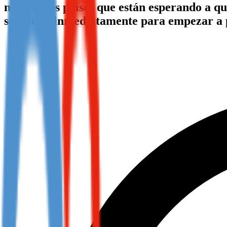
numerosos países que están esperando a que
Not already our Publisher?
solicítala inmediatamente para empezar a
Sign up here