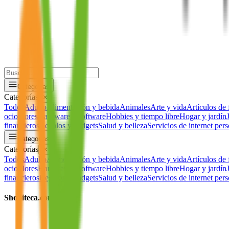
Categorías
Categorías
✕
Todos
Adulto
Alimentación y bebida
Animales
Arte y vida
Artículos de 
ocio
Flores
Hardware y software
Hobbies y tiempo libre
Hogar y jardín
financieros
Regalos y gadgets
Salud y belleza
Servicios de internet per
Categorías
Categorías
✕
Todos
Adulto
Alimentación y bebida
Animales
Arte y vida
Artículos de 
ocio
Flores
Hardware y software
Hobbies y tiempo libre
Hogar y jardín
financieros
Regalos y gadgets
Salud y belleza
Servicios de internet per
Shopiteca.com