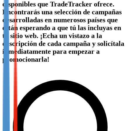
disponibles que TradeTracker ofrece.
Not already our Publisher?
Encontrarás una selección de campañas
Sign up here
desarrolladas en numerosos países que
están esperando a que tú las incluyas en
tu sitio web. ¡Echa un vistazo a la
descripción de cada campaña y solicítala
inmediatamente para empezar a
promocionarla!