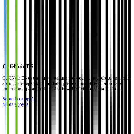
CafèNoir ES
CafèNoir ES es una marca italiana reconocida, que ofrece un amplio
abanico de zapatos de calidad a precios competitivos tanto para
mujer como para hombre. El sitio web oficial presenta las últ…
Sobre la campaña
Moda y joyas