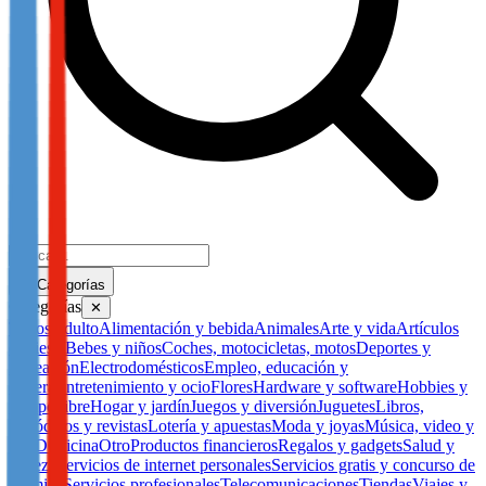
Categorías
Categorías
✕
Todos
Adulto
Alimentación y bebida
Animales
Arte y vida
Artículos
de fiesta
Bebes y niños
Coches, motocicletas, motos
Deportes y
recreación
Electrodomésticos
Empleo, educación y
carrera
Entretenimiento y ocio
Flores
Hardware y software
Hobbies y
tiempo libre
Hogar y jardín
Juegos y diversión
Juguetes
Libros,
periódicos y revistas
Lotería y apuestas
Moda y joyas
Música, video y
DVD
Oficina
Otro
Productos financieros
Regalos y gadgets
Salud y
belleza
Servicios de internet personales
Servicios gratis y concurso de
premios
Servicios profesionales
Telecomunicaciones
Tiendas
Viajes y