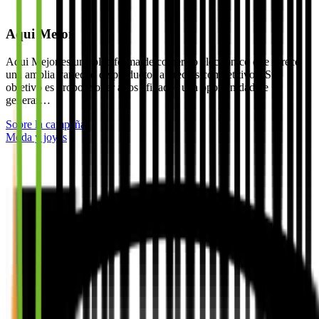
Aqui Mejor
​Aqui Mejor es una plataforma de comercio electrónico que ofrece
una amplia variedad de productos a precios competitivos. Su
objetivo es proporcionar a los afiliados una oportunidad de
generar…
Sobre la campaña
Moda y joyas