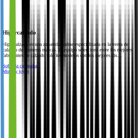
Hipercalzado
Hipercalzado es una zapatería online especializada en la venta de
calzado de primeras marcas. El equipo selecciona entre los mejores
fabricantes de calzado solo los modelos con los mejores dis…
Sobre la campaña
Moda y joyas