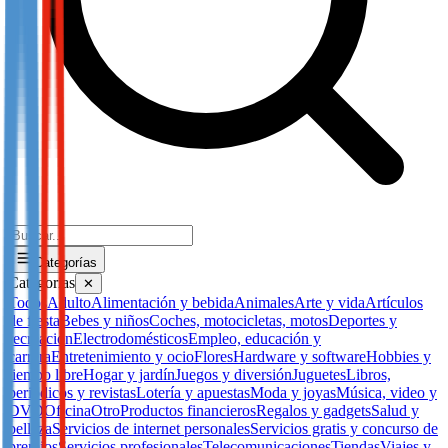
Categorías
Categorías
✕
Todos
Adulto
Alimentación y bebida
Animales
Arte y vida
Artículos
de fiesta
Bebes y niños
Coches, motocicletas, motos
Deportes y
recreación
Electrodomésticos
Empleo, educación y
carrera
Entretenimiento y ocio
Flores
Hardware y software
Hobbies y
tiempo libre
Hogar y jardín
Juegos y diversión
Juguetes
Libros,
periódicos y revistas
Lotería y apuestas
Moda y joyas
Música, video y
DVD
Oficina
Otro
Productos financieros
Regalos y gadgets
Salud y
belleza
Servicios de internet personales
Servicios gratis y concurso de
premios
Servicios profesionales
Telecomunicaciones
Tiendas
Viajes y