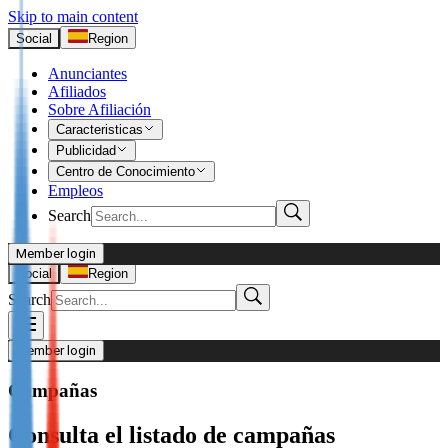
Skip to main content
Social
Region
Anunciantes
Afiliados
Sobre Afiliación
Caracteristicas
Publicidad
Centro de Conocimiento
Empleos
Search
Member login
I’m Advertiser
Social
Region
Search
Login
Not already our Advertiser?
Member login
Sign up here
Campañas
I’m Publisher
Consulta el listado de campañas
Login