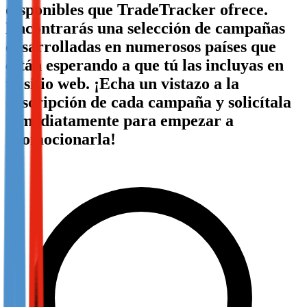
disponibles que TradeTracker ofrece.
Not already our Publisher?
Encontrarás una selección de campañas
Sign up here
desarrolladas en numerosos países que
están esperando a que tú las incluyas en
tu sitio web. ¡Echa un vistazo a la
descripción de cada campaña y solicítala
inmediatamente para empezar a
promocionarla!