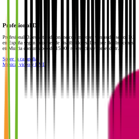
Profesional DJ
Profesional DJ es la tienda online con mayores ventas del sector DJ
en España según informes de distribuidores. Dispone de almacenes
en Murcia con un stock de 15.000 referencias y son el distr…
Sobre la campaña
Música, video y DVD