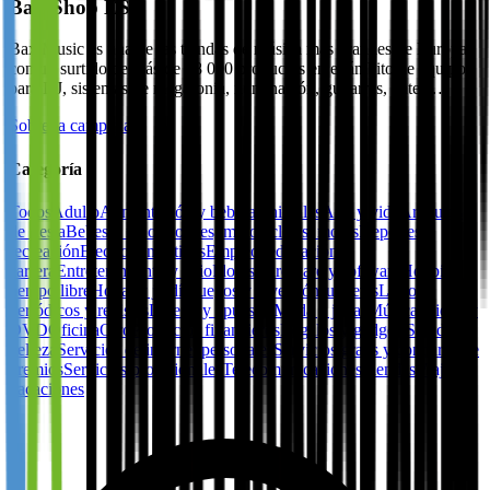
Bax-Shop ES
Bax Music es una de las tiendas de música más grandes de Europa,
con un surtido de más de 48 000 productos en el ámbito de equipos
para DJ, sistemas de megafonía, iluminación, guitarras, bater…
Sobre la campaña
Categoría
Todos
Adulto
Alimentación y bebida
Animales
Arte y vida
Artículos
de fiesta
Bebes y niños
Coches, motocicletas, motos
Deportes y
recreación
Electrodomésticos
Empleo, educación y
carrera
Entretenimiento y ocio
Flores
Hardware y software
Hobbies y
tiempo libre
Hogar y jardín
Juegos y diversión
Juguetes
Libros,
periódicos y revistas
Lotería y apuestas
Moda y joyas
Música, video y
DVD
Oficina
Otro
Productos financieros
Regalos y gadgets
Salud y
belleza
Servicios de internet personales
Servicios gratis y concurso de
premios
Servicios profesionales
Telecomunicaciones
Tiendas
Viajes y
vacaciones