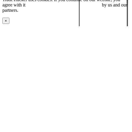
agree with it
placing cookies and processing this data
by us and our
partners.
×