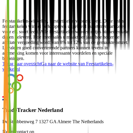
Feestartikelen-winkel.nl, feestartikelen voor elk feest. Deze online
feestartikelen winkel verkoopt een uitgebreid assortiment artikelen
voor elk soort feest. Alle feestartikelen worden netjes binnen enkele
dagen geleverd. Hoe meer sales u maakt per jaar, hoe hoger de
affiliate vergoeding word: van 8% tot 12% van de gemaakte omzet.
Loyale en goed converterende partners kunnen tevens in
aanmerking komen voor interessante voordelen en speciale
beloningen.
Terug naar overzicht
Ga naar de website van
Feestartikelen-
winkel.nl
TradeTracker Nederland
De Strubbenweg 7 1327 GA Almere The Netherlands
Neem contact op