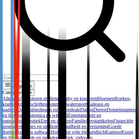
Categorieën
Categorieën
✕
Alle
Auto's, motoren en fietsen
Baby en kinderen
Bloemen
Boeken,
kranten en tijdschriften
Boten en watersport
Cadeaus en
gadgets
Dagaanbiedingen en groepdeals
Dating
Dieren
Domeinnamen
en hosting
Elektronica en witgoed
Entertainment en
ontspanning
Erotiek
Eten en drinken
Familie
Feestartikelen
Financiële
producten
Games en spellen
Gezondheid en verzorging
Goede
doelen
Hard- en software
Hobby en vrije tijd
Juridisch
Kantoor
Kunst
en lifestyle
Mode en sieraden
Muziek, video en