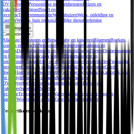
DVD
Overige
Persoonlijke internetdiensten
Reizen en
vakanties
Speelgoed
Sport en
recreatie
Telecommunicatie
Warenhuizen
Werk, opleiding en
carrière
Wonen, huis en tuin
Zakelijke dienstverlening
Categorieën
Categorieën
✕
Alle
Auto's, motoren en fietsen
Baby en kinderen
Bloemen
Boeken,
kranten en tijdschriften
Boten en watersport
Cadeaus en
gadgets
Dagaanbiedingen en groepdeals
Dating
Dieren
Domeinnamen
en hosting
Elektronica en witgoed
Entertainment en
ontspanning
Erotiek
Eten en drinken
Familie
Feestartikelen
Financiële
producten
Games en spellen
Gezondheid en verzorging
Goede
doelen
Hard- en software
Hobby en vrije tijd
Juridisch
Kantoor
Kunst
en lifestyle
Mode en sieraden
Muziek, video en
DVD
Overige
Persoonlijke internetdiensten
Reizen en
vakanties
Speelgoed
Sport en
recreatie
Telecommunicatie
Warenhuizen
Werk, opleiding en
carrière
Wonen, huis en tuin
Zakelijke dienstverlening
Feestartikelen-winkel.nl