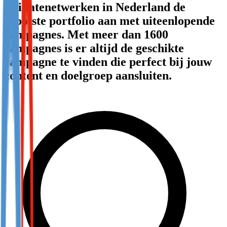
affiliatenetwerken in Nederland de
Not already our Publisher?
grootste portfolio aan met uiteenlopende
Sign up here
campagnes. Met meer dan 1600
campagnes is er altijd de geschikte
campagne te vinden die perfect bij jouw
content en doelgroep aansluiten.