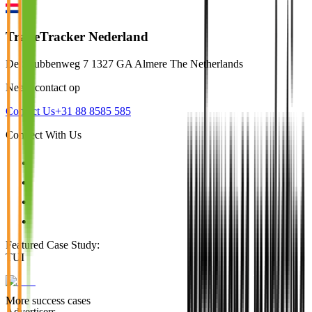
TradeTracker Nederland
De Strubbenweg 7 1327 GA Almere The Netherlands
Neem contact op
Contact Us
+31 88 8585 585
Connect With Us
Featured Case Study
:
TUI
More success cases
Advertisers