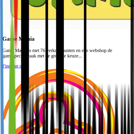
Game Mania
Game Mania is met 76 verkooppunten en een webshop de
gamespeciaalzaak met de grootste keuze...
Find out more