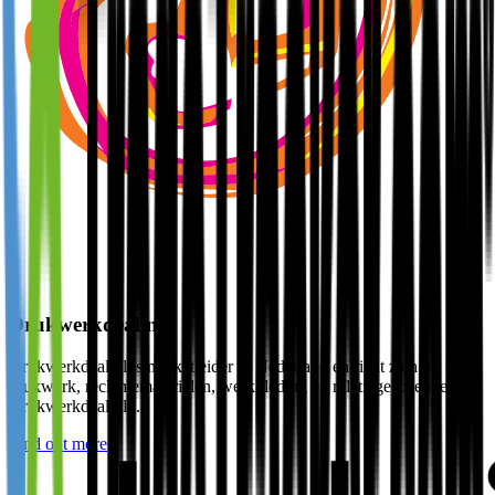
Drukwerkdeal.nl
Drukwerkdeal.nl is marketleider in Nederland en richt zich op
drukwerk, reclamematerialen, werkkleding en relatiegeschenken.
Drukwerkdeal.nl...
Find out more