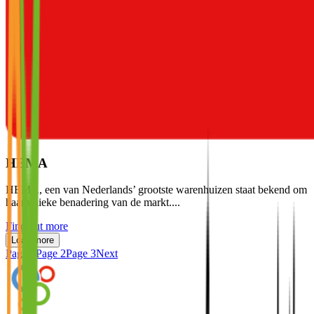
HEMA
HEMA, een van Nederlands’ grootste warenhuizen staat bekend om
haar unieke benadering van de markt....
Find out more
Load more
Page
1
Page
2
Page
3
Next