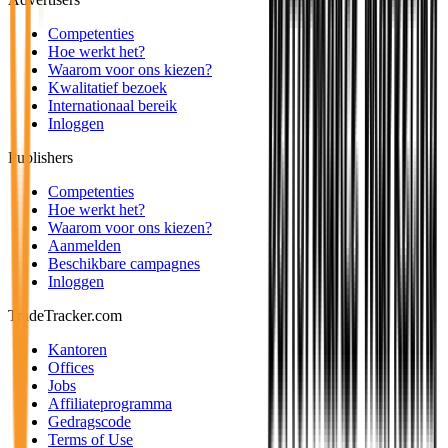
Competenties
Hoe werkt het?
Waarom voor ons kiezen?
Kwalitatief bezoek
Internationaal bereik
Inloggen
Publishers
Competenties
Hoe werkt het?
Waarom voor ons kiezen?
Aanmelden
Beschikbare campagnes
Inloggen
TradeTracker.com
Kantoren
Offices
Jobs
Affiliateprogramma
Gedragscode
Terms of Use