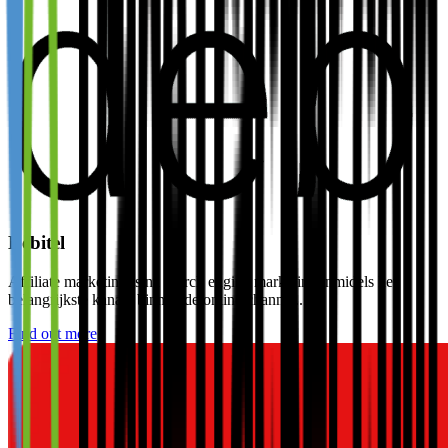
Debitel
Affiliate marketing is na search engine marketing inmidels het
belangrijkste kanaal binnen de online channel...
Find out more