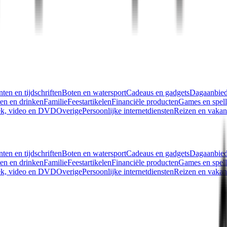
ten en tijdschriften
Boten en watersport
Cadeaus en gadgets
Dagaanbied
en en drinken
Familie
Feestartikelen
Financiële producten
Games en spel
k, video en DVD
Overige
Persoonlijke internetdiensten
Reizen en vakan
ten en tijdschriften
Boten en watersport
Cadeaus en gadgets
Dagaanbied
en en drinken
Familie
Feestartikelen
Financiële producten
Games en spel
k, video en DVD
Overige
Persoonlijke internetdiensten
Reizen en vakan