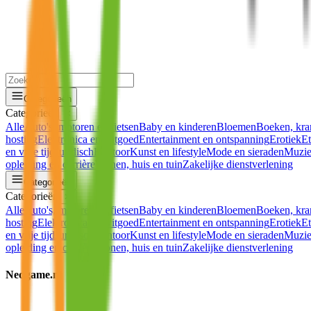
Categorieën
Categorieën
✕
Alle
Auto's, motoren en fietsen
Baby en kinderen
Bloemen
Boeken, kran
hosting
Elektronica en witgoed
Entertainment en ontspanning
Erotiek
Et
en vrije tijd
Juridisch
Kantoor
Kunst en lifestyle
Mode en sieraden
Muzie
opleiding en carrière
Wonen, huis en tuin
Zakelijke dienstverlening
Categorieën
Categorieën
✕
Alle
Auto's, motoren en fietsen
Baby en kinderen
Bloemen
Boeken, kran
hosting
Elektronica en witgoed
Entertainment en ontspanning
Erotiek
Et
en vrije tijd
Juridisch
Kantoor
Kunst en lifestyle
Mode en sieraden
Muzie
opleiding en carrière
Wonen, huis en tuin
Zakelijke dienstverlening
Nedgame.nl