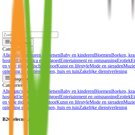
Categorieën
Categorieën
✕
Alle
Auto's, motoren en fietsen
Baby en kinderen
Bloemen
Boeken, kran
hosting
Elektronica en witgoed
Entertainment en ontspanning
Erotiek
Et
en vrije tijd
Juridisch
Kantoor
Kunst en lifestyle
Mode en sieraden
Muzie
opleiding en carrière
Wonen, huis en tuin
Zakelijke dienstverlening
Categorieën
Categorieën
✕
Alle
Auto's, motoren en fietsen
Baby en kinderen
Bloemen
Boeken, kran
hosting
Elektronica en witgoed
Entertainment en ontspanning
Erotiek
Et
en vrije tijd
Juridisch
Kantoor
Kunst en lifestyle
Mode en sieraden
Muzie
opleiding en carrière
Wonen, huis en tuin
Zakelijke dienstverlening
B2Ctelecom.nl