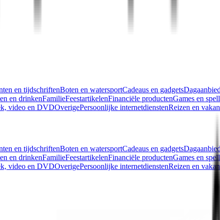
ten en tijdschriften
Boten en watersport
Cadeaus en gadgets
Dagaanbied
en en drinken
Familie
Feestartikelen
Financiële producten
Games en spel
k, video en DVD
Overige
Persoonlijke internetdiensten
Reizen en vakan
ten en tijdschriften
Boten en watersport
Cadeaus en gadgets
Dagaanbied
en en drinken
Familie
Feestartikelen
Financiële producten
Games en spel
k, video en DVD
Overige
Persoonlijke internetdiensten
Reizen en vakan