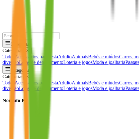
Categorias
Categorias
✕
Todos
Accessórios para festa
Adulto
Animais
Bebés e miúdos
Carros, mo
diversão
Lojas de departamento
Loteria e jogos
Moda e joalharia
Passat
Categorias
Categorias
✕
Todos
Accessórios para festa
Adulto
Animais
Bebés e miúdos
Carros, mo
diversão
Lojas de departamento
Loteria e jogos
Moda e joalharia
Passat
Norauto PT