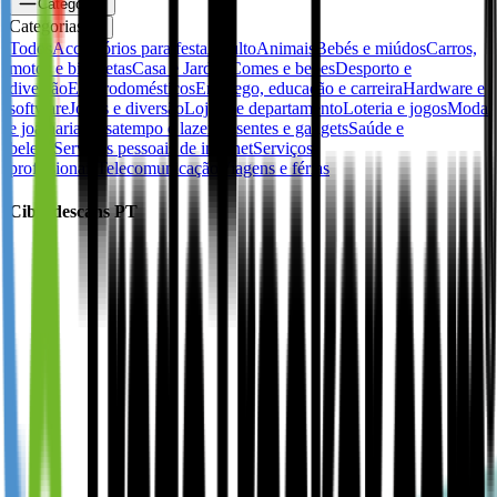
Categorias
Categorias
✕
Todos
Accessórios para festa
Adulto
Animais
Bebés e miúdos
Carros,
motos e bicicletas
Casa e Jardim
Comes e bebes
Desporto e
diversão
Electrodomésticos
Emprego, educação e carreira
Hardware e
software
Jogos e diversão
Lojas de departamento
Loteria e jogos
Moda
e joalharia
Passatempo e lazer
Presentes e gadgets
Saúde e
beleza
Serviços pessoais de internet
Serviços
profissionais
Telecomunicação
Viagens e férias
Ciberdescans PT