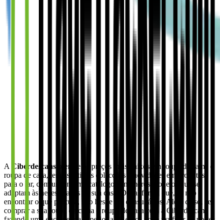
A
Ciberdescans
oferece os preços mais baixos em roupa de cama e
roupa de casa, tem as últimas colecções e novidades em produtos
para o lar, com um enorme catálogo e inúmeros modelos que se
adaptam às necessidades da sua casa. De tal forma que, se não
encontrar o que procura, não hesite em consultá-los. Além disso, se
comprar a sua roupa de cama e roupa de casa com a Ciberdescans
fazendo uma encomenda superior a 79 euros pode usufruir de portes