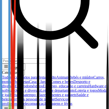
Categorias
Categorias
✕
Todos
Accessórios para festa
Adulto
Animais
Bebés e miúdos
Carros,
motos e bicicletas
Casa e Jardim
Comes e bebes
Desporto e
diversão
Electrodomésticos
Emprego, educação e carreira
Hardware e
software
Jogos e diversão
Lojas de departamento
Loteria e jogos
Moda
e joalharia
Passatempo e lazer
Presentes e gadgets
Saúde e
beleza
Serviços pessoais de internet
Serviços
profissionais
Telecomunicação
Viagens e férias