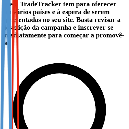
que a TradeTracker tem para oferecer
Not already our Publisher?
em vários países e à espera de serem
Sign up here
apresentadas no seu site. Basta revisar a
descrição da campanha e inscrever-se
imediatamente para começar a promovê-
la!