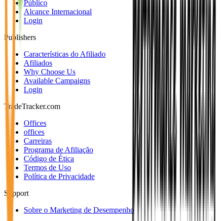
Público
Alcance Internacional
Login
Publishers
Características do Afiliado
Afiliados
Why Choose Us
Available Campaigns
Login
TradeTracker.com
Offices
offices
Carreiras
Programa de Afiliação
Código de Ética
Termos de Uso
Política de Privacidade
Support
Sobre o Marketing de Desempenho