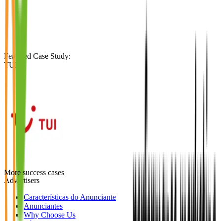
Featured Case Study
:
TUI
More success cases
Advertisers
Características do Anunciante
Anunciantes
Why Choose Us