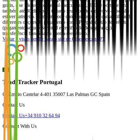
grátis, e se não os exceder, só lhe custará 1,99 € de portes e terá
também até 30 dias para testar o seu produto e devolvê-lo se não
estiver satisfeito. Também pode comprar roupa de cama utilizando
diferentes opções de pagamento como Paypal, cartão de crédito
(pagamento seguro Servired e certificado de segurança),
transferência bancária ou contra-reembolso.
Voltar à visão geral
Ir para o site de
Ciberdescans PT
TradeTracker Portugal
C/ Emilio Castelar 4-401 35007 Las Palmas GC Spain
Contact Us
Contact Us
+34 910 32 64 94
Connect With Us