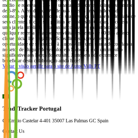
médio de reserva de 185 € e uma taxa de conversão impressionante
de 5-8%. Além disso, 70% de suas receitas provêm de vendas
online, o que destaca a força de sua presença digital e a fidelidade de
seus clientes. E com sua política de cookies de 60 dias, você tem
uma janela ampliada para ganhar comissões, garantindo que
qualquer reserva feita por seus visitantes dentro de 60 dias após o
clique inicial lhe traga benefícios diretos. Aproveite esta
oportunidade de se associar à Autos Valls, uma marca de confiança
no setor de aluguer de veículos em Menorca, e dê um impulso
significativo aos lucros do seu site. Junte-se a nós e comece a
beneficiar desta colaboração ainda hoje!
Voltar à visão geral
Ir para o site de
Autos Valls PT
TradeTracker Portugal
C/ Emilio Castelar 4-401 35007 Las Palmas GC Spain
Contact Us