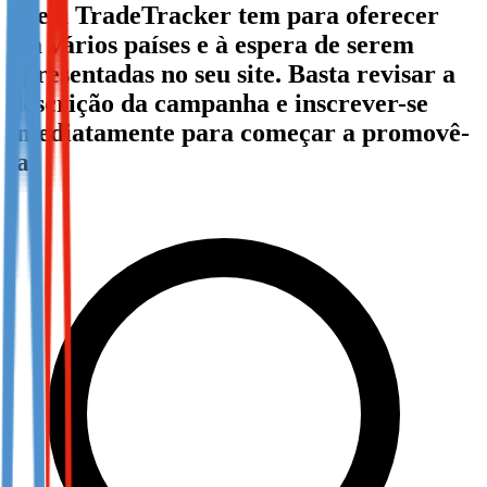
que a TradeTracker tem para oferecer
Not already our Publisher?
em vários países e à espera de serem
Sign up here
apresentadas no seu site. Basta revisar a
descrição da campanha e inscrever-se
imediatamente para começar a promovê-
la!