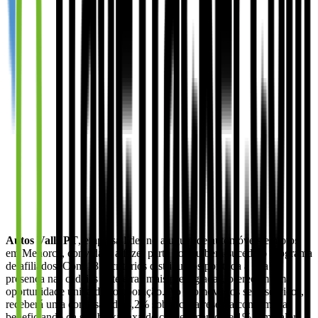
Autos Valls PT
, empresa líder no aluguer de automóveis e motos
em Menorca, convida-o a fazer parte do seu bem-sucedido programa
de afiliados. Com 18 escritórios distribuídos por toda a ilha e
presença nas cadeias hoteleiras mais prestigiadas, oferecem uma
oportunidade única de colaboração. Ao promover os seus serviços,
receberá uma comissão de 4,2% sobre cada reserva confirmada,
beneficiando da sua baixa taxa de cancelamento de 1%, um valor