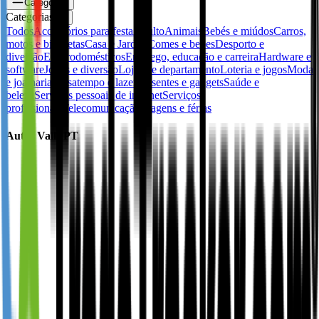
Categorias
Categorias
✕
Todos
Accessórios para festa
Adulto
Animais
Bebés e miúdos
Carros,
motos e bicicletas
Casa e Jardim
Comes e bebes
Desporto e
diversão
Electrodomésticos
Emprego, educação e carreira
Hardware e
software
Jogos e diversão
Lojas de departamento
Loteria e jogos
Moda
e joalharia
Passatempo e lazer
Presentes e gadgets
Saúde e
beleza
Serviços pessoais de internet
Serviços
profissionais
Telecomunicação
Viagens e férias
Autos Valls PT