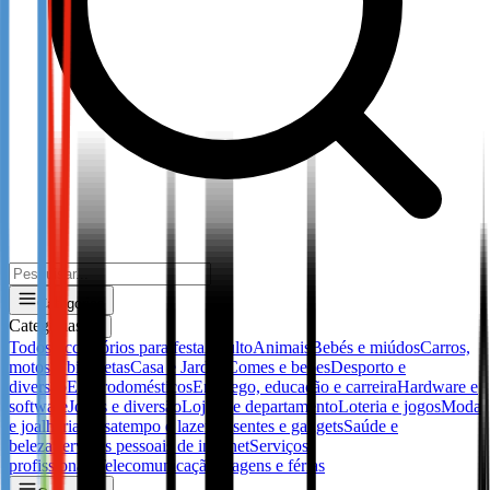
Categorias
Categorias
✕
Todos
Accessórios para festa
Adulto
Animais
Bebés e miúdos
Carros,
motos e bicicletas
Casa e Jardim
Comes e bebes
Desporto e
diversão
Electrodomésticos
Emprego, educação e carreira
Hardware e
software
Jogos e diversão
Lojas de departamento
Loteria e jogos
Moda
e joalharia
Passatempo e lazer
Presentes e gadgets
Saúde e
beleza
Serviços pessoais de internet
Serviços
profissionais
Telecomunicação
Viagens e férias