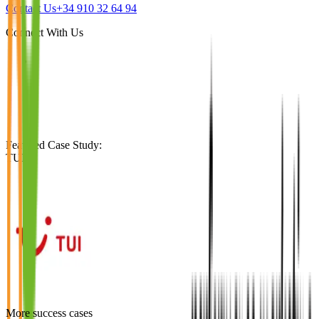
Contact Us
+34 910 32 64 94
Connect With Us
Featured Case Study
:
TUI
More success cases