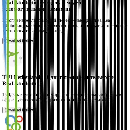
Real Attribution модель и модель
вспомогательной комиссии
Многие из рекламодателей, переключающихся на Real
Attribution, работали или рассматривали возможность работы с
«Вспомогательной моделью»,...
Download Insight
TUI Netherlands | Сдвиг производительности с
Real Attribution
TUI, как крупнейший в мире многонациональный бизнес в
сфере путешествий и туризма, постоянно стремится к...
Download Insight