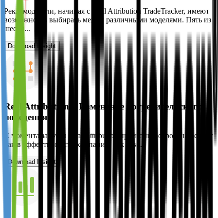
Рекламодатели, начиная с Real Attribution TradeTracker, имеют
возможность выбирать между различными моделями. Пять из
шести...
Download Insight
Real Attribution: | Изменение потребительского
поведения
С момента запуска Real Attribution произошел огромный сдвиг
как в эффективности кампании, так и в...
Download Insight