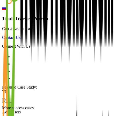
TradeTracker Россия
Связаться с нами
Contact Us
Connect With Us
Featured Case Study
:
TUI
More success cases
Advertisers