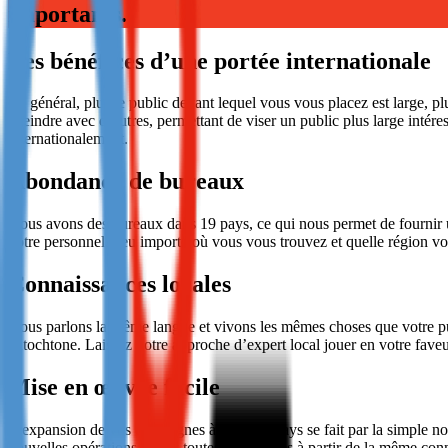
importants.
Not already our Publisher?
Les bénéfices d’une portée internationale
Sign up here
En général, plus le public devant lequel vous vous placez est large, p
atteindre avec d’autres, permettant de viser un public plus large intére
internationalement.
Abondance de bureaux
Nous avons des bureaux dans 19 pays, ce qui nous permet de fournir une
notre personnel, peu importe où vous vous trouvez et quelle région vo
Connaissances locales
Nous parlons la même langue et vivons les mêmes choses que votre pu
autochtone. Laissez notre approche d’expert local jouer en votre faveu
Mise en œuvre facile
L’expansion de vos campagnes à d’autres pays se fait par la simple not
nouvelles opérations seront toutes accessibles à partir de la même con