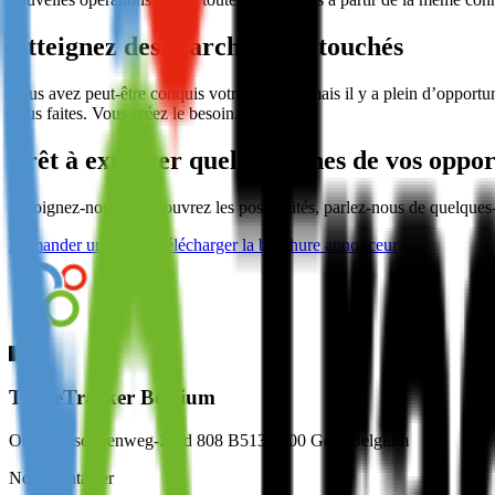
Atteignez des marchés non touchés
Vous avez peut-être conquis votre marché, mais il y a plein d’opportu
vous faites. Vous créez le besoin.
Prêt à explorer quelques unes de vos oppor
Rejoignez-nous et découvrez les possibilités, parlez-nous de quelques
Demander une démo
Télécharger la brochure annonceur
TradeTracker Belgium
Ottergemsesteenweg-Zuid 808 B513 9000 Gent Belgium
Nous contacter