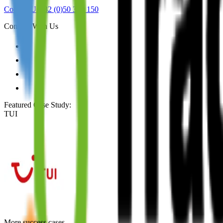
Contact Us
+32 (0)50 310 150
Connect With Us
Featured Case Study
:
TUI
More success cases