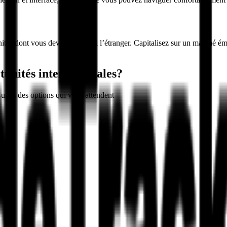
nités dont vous devez profiter à l’étranger. Capitalisez sur un marché 
tunités internationales?
-unes des options qui vous attendent