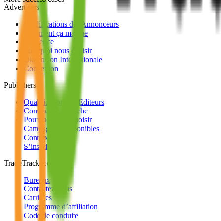
Advertisers
Qualifications des Annonceurs
Comment ça marche
Audience
Pourquoi nous choisir
Dimension Internationale
Connexion
Publishers
Qualification des Editeurs
Comment ça marche
Pourquoi nous choisir
Campagnes Disponibles
Connexion
S’inscrire
TradeTracker.com
Bureaux
Contactez-nous
Carrières
Programme d’affiliation
Code de conduite