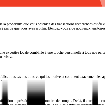
lus la probabilité que vous obteniez des transactions recherchées est él
ssé par ce que vous avez à offrir. Étendez-vous à de nouveaux territoires 
 expertise locale combinée à une touche personnelle à tous nos partenai
us visez.
blic, nous savons donc ce qui les motive et comment exactement les a
r.
ification auprès de votre gestionnaire de compte. De là, il entrera en co
nexion et interface, de sorte que vous pouvez naviguer confortablement e