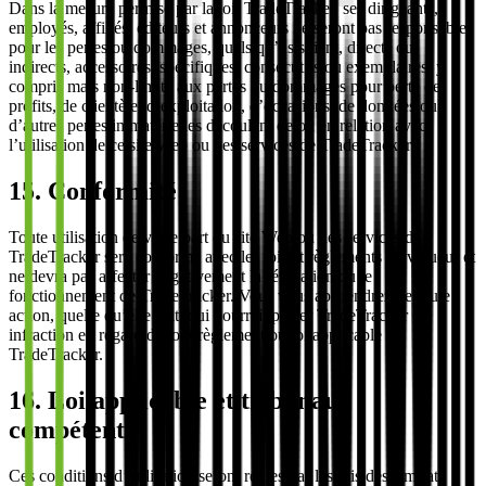
Dans la mesure permise par la loi, TradeTracker, ses dirigeants,
employés, affiliés, éditeurs et annonceurs ne seront pas responsables
pour les pertes ou dommages, quels qu’ils soient, directs ou
indirects, accessoires, spécifiques, consécutifs ou exemplaires, y
compris mais non-limité aux pertes ou dommages pour perte de
profits, de clientèle, d’exploitation, d’occasions, de données ou
d’autres pertes immatérielles découlant de ou en relation avec
l’utilisation de ce site Web ou des services de TradeTracker.
15. Conformité
Toute utilisation de votre part du site Web ou des services de
TradeTracker sera conforme avec les lois et règlements en vigueur et
ne devra pas affecter négativement la réputation ou le
fonctionnement de TradeTracker. Vous vous abstiendrez de toute
action, quelle qu’elle soit, qui pourrait placer TradeTracker en
infraction en regard de tout règlement ou loi applicable à
TradeTracker.
16. Loi applicable et tribunaux
compétents
Ces conditions d’utilisation seront régies par les lois des Émirats