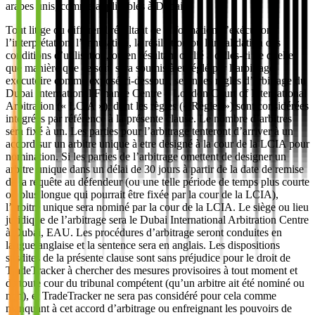
arabes unis, comme applicables à Dubai.
Tout litige ou différend résultant de la formation, l’exécution,
l’interprétation, l’annulation, la résiliation ou l’invalidation des
conditions d’utilisation, ou en résultant ou lié à celles-ci de quelle
que manière que ce soit, sera soumis à et réglé par l’arbitrage
exécutoire comme exposé ci-dessous, selon les règles d’arbitrage du
Dubai International Finance Centre – London Court of International
Arbitration (« LCIA »), dont les règles (« Règles ») sont considérées
intégrées par référence à la présente clause. Le nombre d’arbitres
sera fixé à un. Les parties pour l’arbitrage tenteront d’arriver à un
accord sur un arbitre unique à etre designé à la cour de la LCIA pour
nomination. Si les parties de l’arbitrage omettent de designer un
arbitre unique dans un délai de 30 jours à partir de la date de remise
de la requête au défendeur (ou une telle période de temps plus courte
ou plus longue qui pourrait être fixée par la cour de la LCIA),
l’arbitre unique sera nominé par la cour de la LCIA. Le siège ou lieu
juridique de l’arbitrage sera le Dubai International Arbitration Centre
à Dubai, EAU. Les procédures d’arbitrage seront conduites en
langue anglaise et la sentence sera en anglais. Les dispositions
susdites de la présente clause sont sans préjudice pour le droit de
TradeTracker à chercher des mesures provisoires à tout moment et
de toute cour du tribunal compétent (qu’un arbitre ait été nominé ou
non), et TradeTracker ne sera pas considéré pour cela comme
manquant à cet accord d’arbitrage ou enfreignant les pouvoirs de