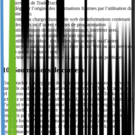
services de TradeTracker;
déguiser l’origine des informations fournies par l’utilisation du
site Web;
entrer ou charger dans le site web des informations contenant
des virus ou d’autres routines de programmation
informatiques destinées à endommager, interférer avec,
intercepter ou réquisitionner tout système;
utiliser des robots, des spiders, des scrapers ou d’autres
moyens automatisés pour accéder au site Web ou aux services
à quelle fin que se soit;
violer ou contourner toute loi, droits de tiers ou politiques.
10. Soumissions de contenu
TradeTracker n’accepte pas des idées, concepts, nouveaux services,
matériels ou d’autres informations (« contenu »). Dans le cas où un
tel contenu est distribué par vous et/ou reçu par TradeTracker, vous
octroyez un droit non-exclusif, mondial, irrévocable, sous-licençable
d’exercer tous les droits d’auteur et autres droits de propriété
intellectuelle. Dans la mesure permise par la loi en vigueur, vous
renoncez par la présente à tous les droits moraux en rapport avec le
contenu fournit. Vous reconnaissez que vous ne n’aurez pas le droit
de recevoir de rémunération, de toute forme que se soit, pour
l’utilisation de votre contenu.