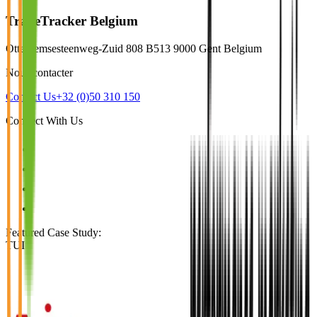
TradeTracker Belgium
Ottergemsesteenweg-Zuid 808 B513 9000 Gent Belgium
Nous contacter
Contact Us
+32 (0)50 310 150
Connect With Us
Featured Case Study
:
TUI