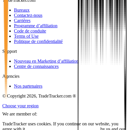
TradeTracker.com
Bureaux
Contactez-nous
Carrières
Programme d’affiliation
Code de conduite
Terms of Use
Politique de confidentialité
Support
Nouveau en Marketing d’affiliation
Centre de connaissances
Agencies
Nos partenaires
© Copyright 2026, TradeTracker.com ®
Choose your region
We are member of:
TradeTracker uses cookies. If you continue on our website, you
agree with it
placing cookies and processing this data
by us and our