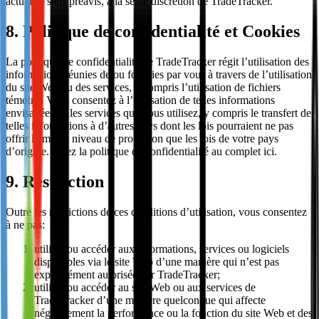
actualisé sans préavis, à la seule discrétion de TradeTracker.
8. Politique de confidentialité et Cookies
La politique de confidentialité de TradeTracker régit l’utilisation des
informations réunies de ou fournies par vous à travers de l’utilisation
du site Web ou des services, y compris l’utilisation de fichiers
témoins. Vous consentez à l’utilisation de telles informations
envisagée par les services que vous utilisez, y compris le transfert de
telles informations à d’autres pays dont les lois pourraient ne pas
offrir le même niveau de protection que les lois de votre pays
d’origine. Lisez la politique de confidentialité au complet ici.
9. Restriction
Outre les restrictions de ces conditions d’utilisation, vous consentez
à ne pas:
utiliser ou accéder aux informations, services ou logiciels
disponibles via le site Web d’une manière qui n’est pas
expressément autorisée par TradeTracker;
utiliser ou accéder au site Web ou aux services de
TradeTracker d’une manière quelconque qui affecte
négativement la performance ou la fonction du site Web et des