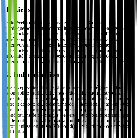
11. Liens
Le site Web contient des liens vers des tiers. Ces liens ne sont
fournis que pour votre commodité et non comme un endossement.
TradeTracker n’est pas responsable pour le contenu offert, ni ne
contrôle ou surveille de tels sites Web. Si vous décidez de suivre un
tel lien vers un tiers, vous le faites à votre propre risque.
TradeTracker n’émet aucune déclaration ou garantie concernant la
conformité, l’exactitude, la performance ou la qualité de tout
contenu, logiciel ou application se trouvant sur de tels sites Web liés.
12. Indemnisation
Vous acceptez de défendre, d’indemniser et de dégager de toute
responsabilité TradeTracker, ses actionnaires, administrateurs,
dirigeants, employés, agents, représentants, éditeurs et annonceurs,
contre et de toute cause d’actions, de réclamations, d’actions ou de
poursuites, y compris des poursuites en responsabilité civile, des
revendications de dommages, de pertes ou de blessures, ainsi que
tous les coûts et frais d’avocat raisonnables en découlant, résultant
de votre utilisation du site Web ou d(une violation de ces conditions
d’utilisation.