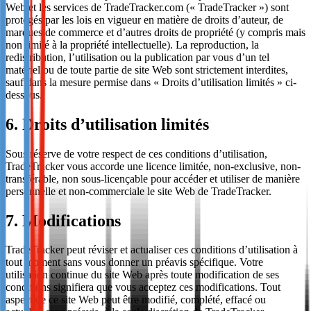
Web et les services de TradeTracker.com (« TradeTracker ») sont
protégés par les lois en vigueur en matière de droits d’auteur, de
marques de commerce et d’autres droits de propriété (y compris mais
non limité à la propriété intellectuelle). La reproduction, la
redistribution, l’utilisation ou la publication par vous d’un tel
matériel ou de toute partie de site Web sont strictement interdites,
sauf dans la mesure permise dans « Droits d’utilisation limités » ci-
dessous.
6. Droits d’utilisation limités
Sous réserve de votre respect de ces conditions d’utilisation,
TradeTracker vous accorde une licence limitée, non-exclusive, non-
transférable, non sous-licençable pour accéder et utiliser de manière
personnelle et non-commerciale le site Web de TradeTracker.
7. Modifications
TradeTracker peut réviser et actualiser ces conditions d’utilisation à
tout moment sans vous donner un préavis spécifique. Votre
utilisation continue du site Web après toute modification de ses
conditions signifiera que vous acceptez ces modifications. Tout
aspect de ce site Web peut être modifié, complété, effacé ou