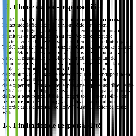
13. Clause de non-responsabilité
TradeTracker n’émet aucune déclaration ou garantie concernant
l’exactitude, la fiabilité ou la conformité de tout contenu,
information, logiciel, texte, graphiques, liens ou communication
fournit sur ou par l’utilisation du site Web ou le fait que le
fonctionnement du site Web sera libre d’erreurs et/ou d’interruptions.
TradeTracker ne garantit pas que des défauts seront corrigés ou que
le site Web ou ses serveurs sont dépourvus de virus ou toute autre
chose qui pourrait être nuisible ou destructive. La nature des
communications par Internet signifie que le site Web peut faire
l’objet de corruption de données, d’interceptions, de non-
disponibilités et de délais. Le site Web pourrait être indisponible en
raison de réparations, de maintenance ou de travaux de
développement. Vous acceptez expressément que vous utilisez le site
Web à vos propres risques. Dans la mesure permise par la loi, nous
déclinons toute responsabilité, y compris toute responsabilité pour
négligence, pour les dommages ou pertes dus à la confiance
accordée aux matériels sur ce site Web ou à l’utilisation de ce site
Web.
14. Limitation de responsabilité