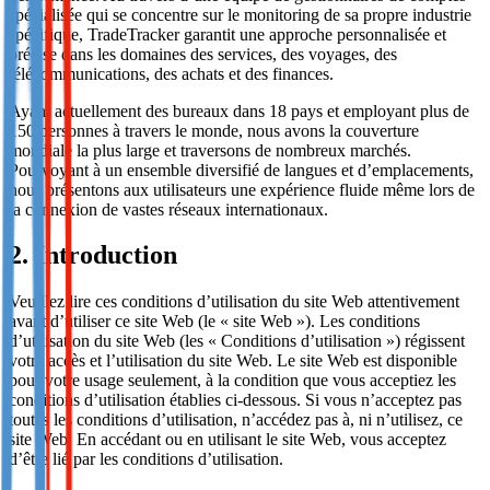
spécialisée qui se concentre sur le monitoring de sa propre industrie
spécifique, TradeTracker garantit une approche personnalisée et
précise dans les domaines des services, des voyages, des
télécommunications, des achats et des finances.
Ayant actuellement des bureaux dans 18 pays et employant plus de
150 personnes à travers le monde, nous avons la couverture
mondiale la plus large et traversons de nombreux marchés.
Pourvoyant à un ensemble diversifié de langues et d’emplacements,
nous présentons aux utilisateurs une expérience fluide même lors de
la connexion de vastes réseaux internationaux.
2. Introduction
Veuillez lire ces conditions d’utilisation du site Web attentivement
avant d’utiliser ce site Web (le « site Web »). Les conditions
d’utilisation du site Web (les « Conditions d’utilisation ») régissent
votre accès et l’utilisation du site Web. Le site Web est disponible
pour votre usage seulement, à la condition que vous acceptiez les
conditions d’utilisation établies ci-dessous. Si vous n’acceptez pas
toutes les conditions d’utilisation, n’accédez pas à, ni n’utilisez, ce
site Web. En accédant ou en utilisant le site Web, vous acceptez
d’être lié par les conditions d’utilisation.