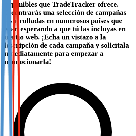
disponibles que TradeTracker ofrece.
Not already our Publisher?
Encontrarás una selección de campañas
Sign up here
desarrolladas en numerosos países que
están esperando a que tú las incluyas en
tu sitio web. ¡Echa un vistazo a la
descripción de cada campaña y solicítala
inmediatamente para empezar a
promocionarla!