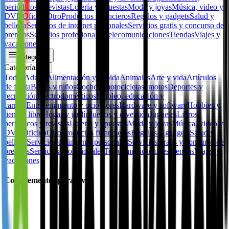
periódicos y revistas
Lotería y apuestas
Moda y joyas
Música, video y
DVD
Oficina
Otro
Productos financieros
Regalos y gadgets
Salud y
belleza
Servicios de internet personales
Servicios gratis y concurso de
premios
Servicios profesionales
Telecomunicaciones
Tiendas
Viajes y
vacaciones
Categorías
Categorías
✕
Todos
Adulto
Alimentación y bebida
Animales
Arte y vida
Artículos
de fiesta
Bebes y niños
Coches, motocicletas, motos
Deportes y
recreación
Electrodomésticos
Empleo, educación y
carrera
Entretenimiento y ocio
Flores
Hardware y software
Hobbies y
tiempo libre
Hogar y jardín
Juegos y diversión
Juguetes
Libros,
periódicos y revistas
Lotería y apuestas
Moda y joyas
Música, video y
DVD
Oficina
Otro
Productos financieros
Regalos y gadgets
Salud y
belleza
Servicios de internet personales
Servicios gratis y concurso de
premios
Servicios profesionales
Telecomunicaciones
Tiendas
Viajes y
vacaciones
Complementos para Aves