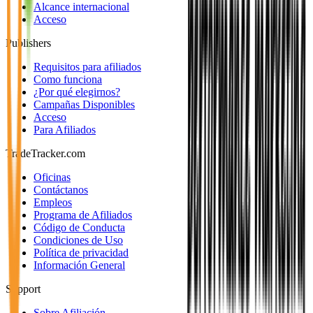
Alcance internacional
Acceso
Publishers
Requisitos para afiliados
Como funciona
¿Por qué elegirnos?
Campañas Disponibles
Acceso
Para Afiliados
TradeTracker.com
Oficinas
Contáctanos
Empleos
Programa de Afiliados
Código de Conducta
Condiciones de Uso
Política de privacidad
Información General
Support
Sobre Afiliación