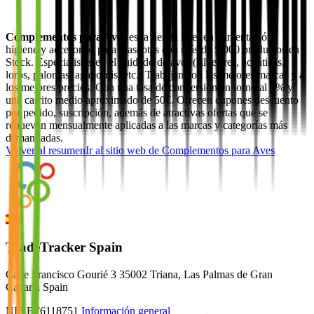
Complementos para Aves
es la tienda líder en alimentación,
higiene y accesorios para mascotas con más de 5.000 productos en
Stock. Especialistas en el cuidado de aves (silvestres, acuáticas,
loros, palomas, agapornis, etc.) Trabajan con las mejores marcas y a
los mejores precios. Con una tasa de conversión en torno al 2% y
una carrito medio aproximado de 50€. Ofrecen cupones descuento
por pedido, suscripción, además de atractivas ofertas que se
renuevan mensualmente aplicadas a las marcas y categorías más
demandadas.
Volver al resumen
Ir al sitio web de
Complementos para Aves
TradeTracker Spain
Calle Francisco Gourié 3 35002 Triana, Las Palmas de Gran
Canaria Spain
NIF B76118751
Información general