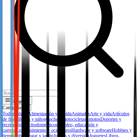
Categorías
Categorías
✕
Todos
Adulto
Alimentación y bebida
Animales
Arte y vida
Artículos
de fiesta
Bebes y niños
Coches, motocicletas, motos
Deportes y
recreación
Electrodomésticos
Empleo, educación y
carrera
Entretenimiento y ocio
Flores
Hardware y software
Hobbies y
tiempo libre
Hogar y jardín
Juegos y diversión
Juguetes
Libros,