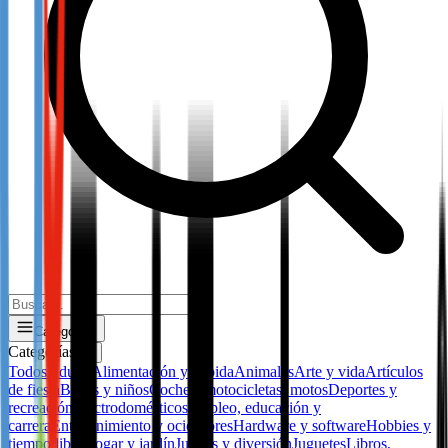
Categorías
Categorías
✕
Todos
Adulto
Alimentación y bebida
Animales
Arte y vida
Artículos
de fiesta
Bebes y niños
Coches, motocicletas, motos
Deportes y
recreación
Electrodomésticos
Empleo, educación y
carrera
Entretenimiento y ocio
Flores
Hardware y software
Hobbies y
tiempo libre
Hogar y jardín
Juegos y diversión
Juguetes
Libros,