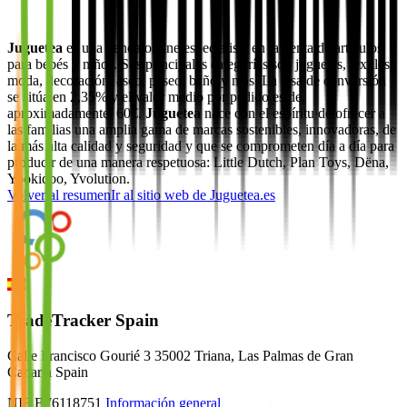
Juguetea
es una tienda online especialista en la venta de artículos
para bebés y niños. Sus principales categorías son juguetes, textiles,
moda, decoración, aseo, paseo, baño y más. La tasa de conversión
se sitúa en 2,35% y el valor medio por pedido es de,
aproximadamente, 60€.
Juguetea
nace con el espíritu de ofrecer a
las familias una amplia gama de marcas sostenibles, innovadoras, de
la más alta calidad y seguridad y que se comprometen día a día para
producir de una manera respetuosa: Little Dutch, Plan Toys, Dëna,
Yookidoo, Yvolution.
Volver al resumen
Ir al sitio web de
Juguetea.es
TradeTracker Spain
Calle Francisco Gourié 3 35002 Triana, Las Palmas de Gran
Canaria Spain
NIF B76118751
Información general