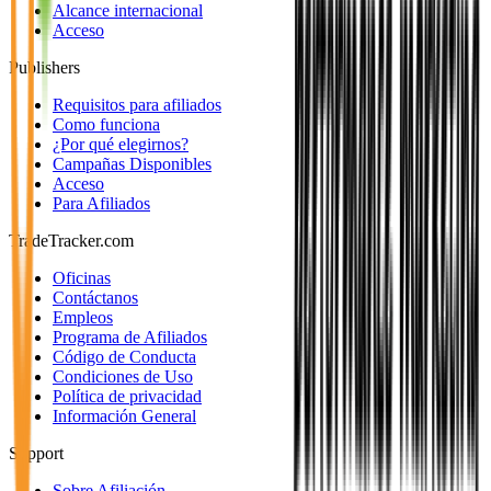
Alcance internacional
Acceso
Publishers
Requisitos para afiliados
Como funciona
¿Por qué elegirnos?
Campañas Disponibles
Acceso
Para Afiliados
TradeTracker.com
Oficinas
Contáctanos
Empleos
Programa de Afiliados
Código de Conducta
Condiciones de Uso
Política de privacidad
Información General
Support
Sobre Afiliación