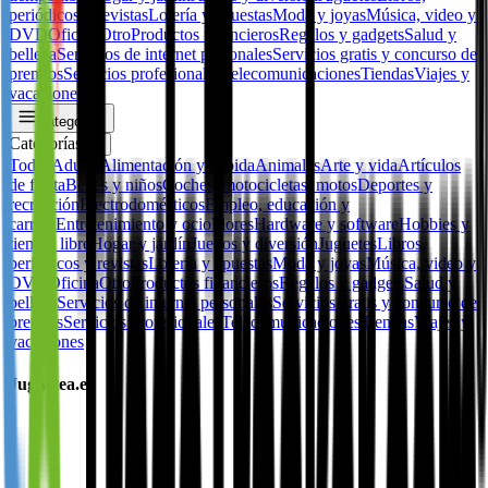
periódicos y revistas
Lotería y apuestas
Moda y joyas
Música, video y
DVD
Oficina
Otro
Productos financieros
Regalos y gadgets
Salud y
belleza
Servicios de internet personales
Servicios gratis y concurso de
premios
Servicios profesionales
Telecomunicaciones
Tiendas
Viajes y
vacaciones
Categorías
Categorías
✕
Todos
Adulto
Alimentación y bebida
Animales
Arte y vida
Artículos
de fiesta
Bebes y niños
Coches, motocicletas, motos
Deportes y
recreación
Electrodomésticos
Empleo, educación y
carrera
Entretenimiento y ocio
Flores
Hardware y software
Hobbies y
tiempo libre
Hogar y jardín
Juegos y diversión
Juguetes
Libros,
periódicos y revistas
Lotería y apuestas
Moda y joyas
Música, video y
DVD
Oficina
Otro
Productos financieros
Regalos y gadgets
Salud y
belleza
Servicios de internet personales
Servicios gratis y concurso de
premios
Servicios profesionales
Telecomunicaciones
Tiendas
Viajes y
vacaciones
Juguetea.es