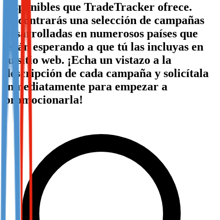
disponibles que TradeTracker ofrece.
Not already our Publisher?
Encontrarás una selección de campañas
Sign up here
desarrolladas en numerosos países que
están esperando a que tú las incluyas en
tu sitio web. ¡Echa un vistazo a la
descripción de cada campaña y solicítala
inmediatamente para empezar a
promocionarla!