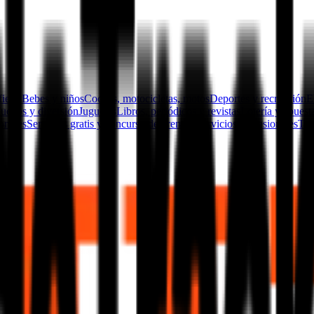
fiesta
Bebes y niños
Coches, motocicletas, motos
Deportes y recreación
E
Juegos y diversión
Juguetes
Libros, periódicos y revistas
Lotería y apuest
sonales
Servicios gratis y concurso de premios
Servicios profesionales
Tel