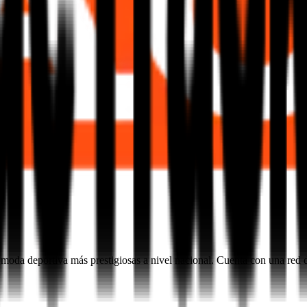
 y moda deportiva más prestigiosas a nivel nacional. Cuenta con una re