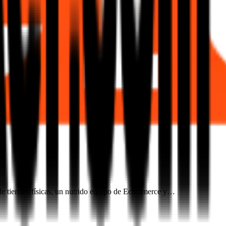
d de tiendas físicas, un nutrido equipo de Ecommerce y…