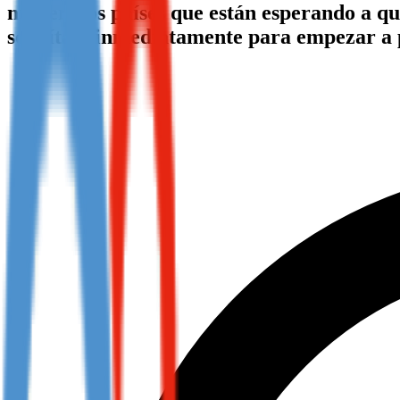
numerosos países que están esperando a que
Not already our Publisher?
solicítala inmediatamente para empezar a
Sign up here