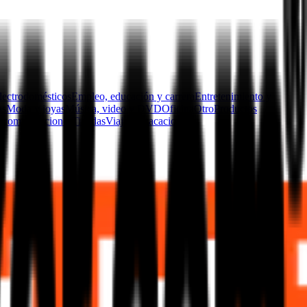
lectrodomésticos
Empleo, educación y carrera
Entretenimiento y
as
Moda y joyas
Música, video y DVD
Oficina
Otro
Productos
ecomunicaciones
Tiendas
Viajes y vacaciones