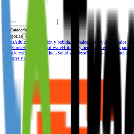
Categorías
Categorías
✕
Todos
Adulto
Alimentación y bebida
Animales
Arte y vida
Artículos de 
ocio
Flores
Hardware y software
Hobbies y tiempo libre
Hogar y jardín
financieros
Regalos y gadgets
Salud y belleza
Servicios de internet per
Deportes y recreación