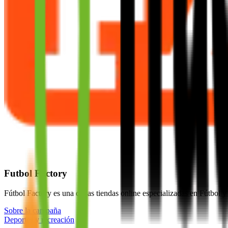
Futbol Factory
Fútbol Factory es una de las tiendas online especializadas en Fútbol
Sobre la campaña
Deportes y recreación