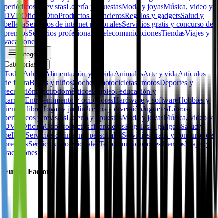
periódicos y revistas
Lotería y apuestas
Moda y joyas
Música, video y
DVD
Oficina
Otro
Productos financieros
Regalos y gadgets
Salud y
belleza
Servicios de internet personales
Servicios gratis y concurso de
premios
Servicios profesionales
Telecomunicaciones
Tiendas
Viajes y
vacaciones
Categorías
Categorías
✕
Todos
Adulto
Alimentación y bebida
Animales
Arte y vida
Artículos
de fiesta
Bebes y niños
Coches, motocicletas, motos
Deportes y
recreación
Electrodomésticos
Empleo, educación y
carrera
Entretenimiento y ocio
Flores
Hardware y software
Hobbies y
tiempo libre
Hogar y jardín
Juegos y diversión
Juguetes
Libros,
periódicos y revistas
Lotería y apuestas
Moda y joyas
Música, video y
DVD
Oficina
Otro
Productos financieros
Regalos y gadgets
Salud y
belleza
Servicios de internet personales
Servicios gratis y concurso de
premios
Servicios profesionales
Telecomunicaciones
Tiendas
Viajes y
vacaciones
Futbol Factory