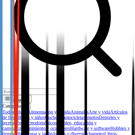
Categorías
Categorías
✕
Todos
Adulto
Alimentación y bebida
Animales
Arte y vida
Artículos
de fiesta
Bebes y niños
Coches, motocicletas, motos
Deportes y
recreación
Electrodomésticos
Empleo, educación y
carrera
Entretenimiento y ocio
Flores
Hardware y software
Hobbies y
tiempo libre
Hogar y jardín
Juegos y diversión
Juguetes
Libros,