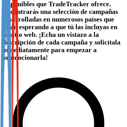
disponibles que TradeTracker ofrece.
Not already our Publisher?
Encontrarás una selección de campañas
Sign up here
desarrolladas en numerosos países que
están esperando a que tú las incluyas en
tu sitio web. ¡Echa un vistazo a la
descripción de cada campaña y solicítala
inmediatamente para empezar a
promocionarla!