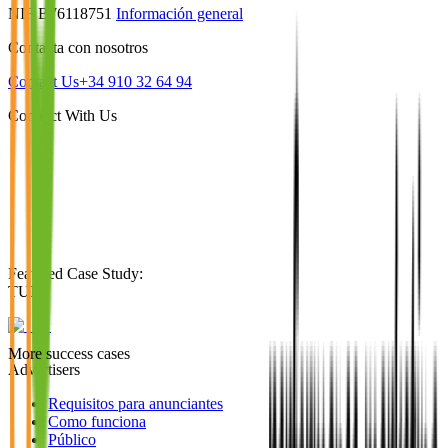
NIF B76118751
Información general
Contacta con nosotros
Contact Us
+34 910 32 64 94
Connect With Us
Featured Case Study
:
TUI
More success cases
Advertisers
Requisitos para anunciantes
Como funciona
Público