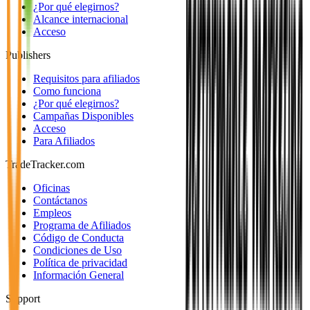
¿Por qué elegirnos?
Alcance internacional
Acceso
Publishers
Requisitos para afiliados
Como funciona
¿Por qué elegirnos?
Campañas Disponibles
Acceso
Para Afiliados
TradeTracker.com
Oficinas
Contáctanos
Empleos
Programa de Afiliados
Código de Conducta
Condiciones de Uso
Política de privacidad
Información General
Support