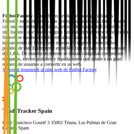
Fútbol Factory
es una de las tiendas online especializadas en
Fútbol y moda deportiva más prestigiosas a nivel nacional. Cuenta
con una red de tiendas físicas, un nutrido equipo de Ecommerce y
una logística que avalan su gran funcionamiento como tienda online.
Su web se mantiene totalmente actualizada con los últimos
lanzamientos de las mejores marcas. El importe medio de los
pedidos de este Ecommerce es de 68€ con un ratio de conversión
del 1,8%. De manera recurrente se lanzan campañas con precios
rebajados, envíos gratuitos y liquidaciones que atraen a un gran
número de usuarios a convertir en su web.
Volver al resumen
Ir al sitio web de
Futbol Factory
TradeTracker Spain
Calle Francisco Gourié 3 35002 Triana, Las Palmas de Gran
Canaria Spain