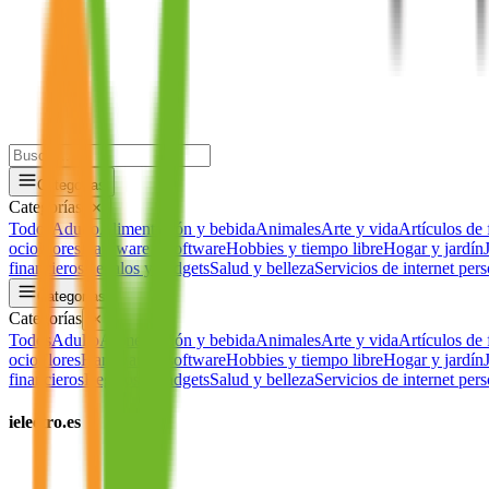
Categorías
Categorías
✕
Todos
Adulto
Alimentación y bebida
Animales
Arte y vida
Artículos de 
ocio
Flores
Hardware y software
Hobbies y tiempo libre
Hogar y jardín
financieros
Regalos y gadgets
Salud y belleza
Servicios de internet per
Categorías
Categorías
✕
Todos
Adulto
Alimentación y bebida
Animales
Arte y vida
Artículos de 
ocio
Flores
Hardware y software
Hobbies y tiempo libre
Hogar y jardín
financieros
Regalos y gadgets
Salud y belleza
Servicios de internet per
ielectro.es