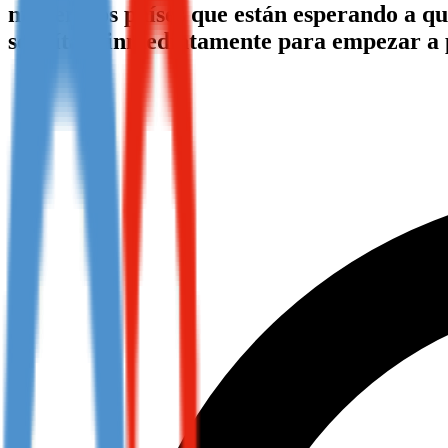
numerosos países que están esperando a que
Not already our Publisher?
solicítala inmediatamente para empezar a
Sign up here