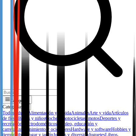
Categorías
Categorías
✕
Todos
Adulto
Alimentación y bebida
Animales
Arte y vida
Artículos
de fiesta
Bebes y niños
Coches, motocicletas, motos
Deportes y
recreación
Electrodomésticos
Empleo, educación y
carrera
Entretenimiento y ocio
Flores
Hardware y software
Hobbies y
tiempo libre
Hogar y jardín
Juegos y diversión
Juguetes
Libros,