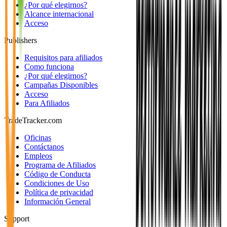
¿Por qué elegirnos?
Alcance internacional
Acceso
Publishers
Requisitos para afiliados
Como funciona
¿Por qué elegirnos?
Campañas Disponibles
Acceso
Para Afiliados
TradeTracker.com
Oficinas
Contáctanos
Empleos
Programa de Afiliados
Código de Conducta
Condiciones de Uso
Política de privacidad
Información General
Support