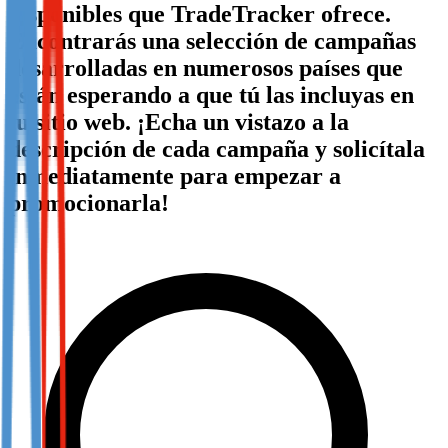
disponibles que TradeTracker ofrece.
Not already our Publisher?
Encontrarás una selección de campañas
Sign up here
desarrolladas en numerosos países que
están esperando a que tú las incluyas en
tu sitio web. ¡Echa un vistazo a la
descripción de cada campaña y solicítala
inmediatamente para empezar a
promocionarla!