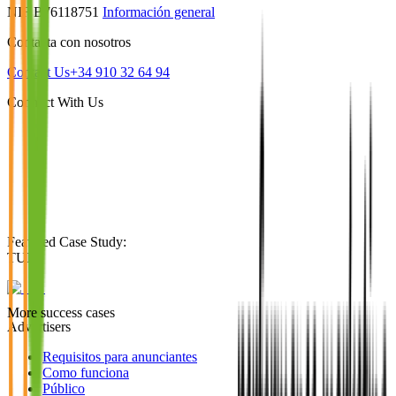
NIF B76118751
Información general
Contacta con nosotros
Contact Us
+34 910 32 64 94
Connect With Us
Featured Case Study
:
TUI
More success cases
Advertisers
Requisitos para anunciantes
Como funciona
Público