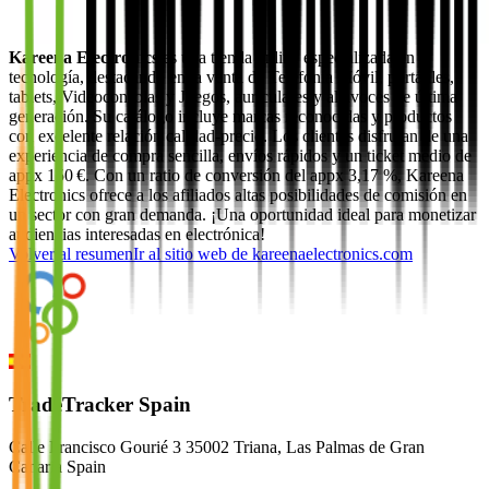
Kareena Electronics
es una tienda online especializada en
tecnología, destacando en la venta de Telefonía Móvil, portátiles,
tablets, Videoconsolas y Juegos, auriculares y altavoces de última
generación. Su catálogo incluye marcas reconocidas y productos
con excelente relación calidad-precio. Los clientes disfrutan de una
experiencia de compra sencilla, envíos rápidos y un ticket medio de
appx 150 €. Con un ratio de conversión del appx 3,17 %, Kareena
Electronics ofrece a los afiliados altas posibilidades de comisión en
un sector con gran demanda. ¡Una oportunidad ideal para monetizar
audiencias interesadas en electrónica!
Volver al resumen
Ir al sitio web de
kareenaelectronics.com
TradeTracker Spain
Calle Francisco Gourié 3 35002 Triana, Las Palmas de Gran
Canaria Spain