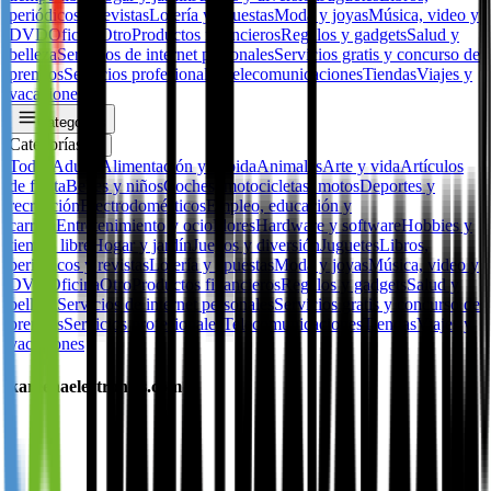
periódicos y revistas
Lotería y apuestas
Moda y joyas
Música, video y
DVD
Oficina
Otro
Productos financieros
Regalos y gadgets
Salud y
belleza
Servicios de internet personales
Servicios gratis y concurso de
premios
Servicios profesionales
Telecomunicaciones
Tiendas
Viajes y
vacaciones
Categorías
Categorías
✕
Todos
Adulto
Alimentación y bebida
Animales
Arte y vida
Artículos
de fiesta
Bebes y niños
Coches, motocicletas, motos
Deportes y
recreación
Electrodomésticos
Empleo, educación y
carrera
Entretenimiento y ocio
Flores
Hardware y software
Hobbies y
tiempo libre
Hogar y jardín
Juegos y diversión
Juguetes
Libros,
periódicos y revistas
Lotería y apuestas
Moda y joyas
Música, video y
DVD
Oficina
Otro
Productos financieros
Regalos y gadgets
Salud y
belleza
Servicios de internet personales
Servicios gratis y concurso de
premios
Servicios profesionales
Telecomunicaciones
Tiendas
Viajes y
vacaciones
kareenaelectronics.com