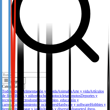
Categorías
Categorías
✕
Todos
Adulto
Alimentación y bebida
Animales
Arte y vida
Artículos
de fiesta
Bebes y niños
Coches, motocicletas, motos
Deportes y
recreación
Electrodomésticos
Empleo, educación y
carrera
Entretenimiento y ocio
Flores
Hardware y software
Hobbies y
tiempo libre
Hogar y jardín
Juegos y diversión
Juguetes
Libros,