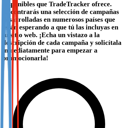
disponibles que TradeTracker ofrece.
Not already our Publisher?
Encontrarás una selección de campañas
Sign up here
desarrolladas en numerosos países que
están esperando a que tú las incluyas en
tu sitio web. ¡Echa un vistazo a la
descripción de cada campaña y solicítala
inmediatamente para empezar a
promocionarla!