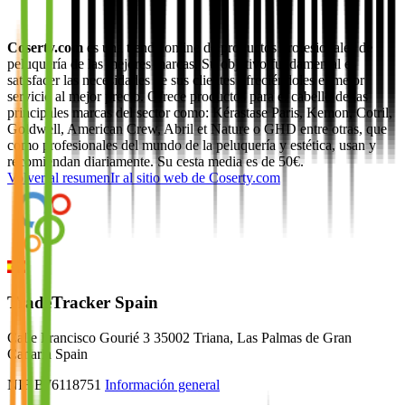
Coserty.com
es una tienda online de productos profesionales de
peluquería de las mejores marcas. Su objetivo fundamental es
satisfacer las necesidades de sus clientes ofreciéndoles el mejor
servicio al mejor precio. Ofrece productos para el cabello de las
principales marcas del sector como: Kérastase Paris, Kemon, Cotril,
Goldwell, American Crew, Abril et Nature o GHD entre otras, que
como profesionales del mundo de la peluquería y estética, usan y
recomiendan diariamente. Su cesta media es de 50€.
Volver al resumen
Ir al sitio web de
Coserty.com
TradeTracker Spain
Calle Francisco Gourié 3 35002 Triana, Las Palmas de Gran
Canaria Spain
NIF B76118751
Información general