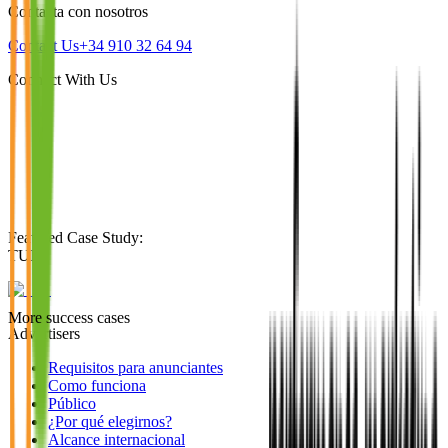
Contacta con nosotros
Contact Us
+34 910 32 64 94
Connect With Us
Featured Case Study
:
TUI
More success cases
Advertisers
Requisitos para anunciantes
Como funciona
Público
¿Por qué elegirnos?
Alcance internacional