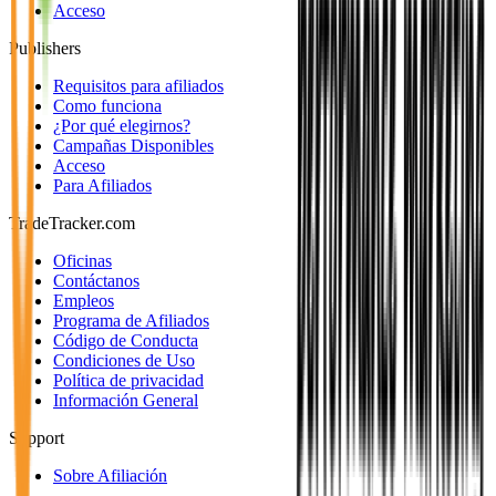
Acceso
Publishers
Requisitos para afiliados
Como funciona
¿Por qué elegirnos?
Campañas Disponibles
Acceso
Para Afiliados
TradeTracker.com
Oficinas
Contáctanos
Empleos
Programa de Afiliados
Código de Conducta
Condiciones de Uso
Política de privacidad
Información General
Support
Sobre Afiliación