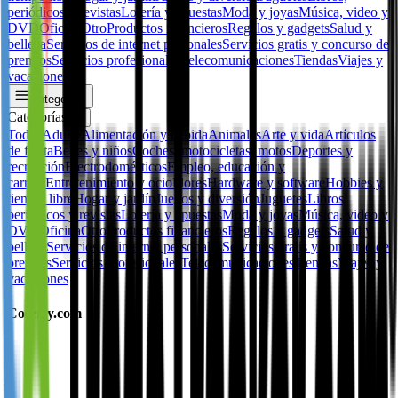
periódicos y revistas
Lotería y apuestas
Moda y joyas
Música, video y
DVD
Oficina
Otro
Productos financieros
Regalos y gadgets
Salud y
belleza
Servicios de internet personales
Servicios gratis y concurso de
premios
Servicios profesionales
Telecomunicaciones
Tiendas
Viajes y
vacaciones
Categorías
Categorías
✕
Todos
Adulto
Alimentación y bebida
Animales
Arte y vida
Artículos
de fiesta
Bebes y niños
Coches, motocicletas, motos
Deportes y
recreación
Electrodomésticos
Empleo, educación y
carrera
Entretenimiento y ocio
Flores
Hardware y software
Hobbies y
tiempo libre
Hogar y jardín
Juegos y diversión
Juguetes
Libros,
periódicos y revistas
Lotería y apuestas
Moda y joyas
Música, video y
DVD
Oficina
Otro
Productos financieros
Regalos y gadgets
Salud y
belleza
Servicios de internet personales
Servicios gratis y concurso de
premios
Servicios profesionales
Telecomunicaciones
Tiendas
Viajes y
vacaciones
Coserty.com