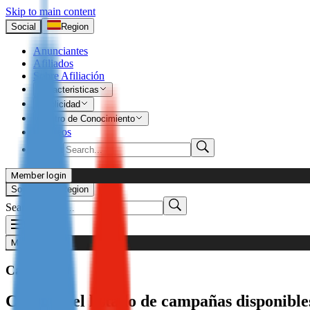
Skip to main content
Social
Region
Anunciantes
Afiliados
Sobre Afiliación
Caracteristicas
Publicidad
Centro de Conocimiento
Empleos
Search
Member login
I’m Advertiser
Social
Region
Search
Login
Not already our Advertiser?
Member login
Sign up here
Campañas
I’m Publisher
Consulta el listado de campañas disponibl
Login