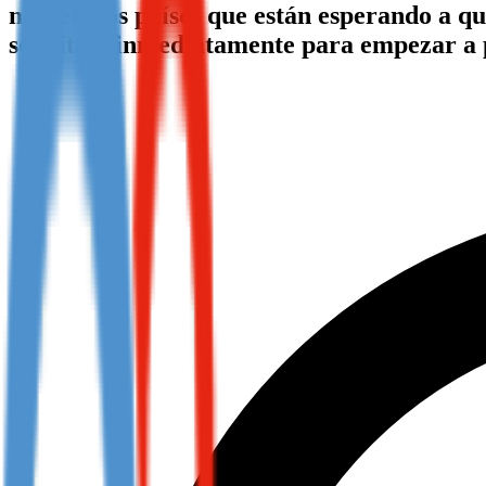
numerosos países que están esperando a que
Not already our Publisher?
solicítala inmediatamente para empezar a
Sign up here