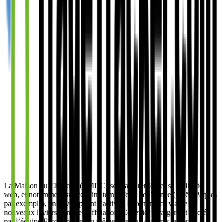
La Maison du Chocolat (LMDC) souhaite renforcer sa visibilité
web, et notamment sur certains temps forts de l’année (Noël, Pâques
par exemple), en développant l’activité E-commerce via de
nouveaux leviers comme l’affiliation. Ce levier sera géré et piloté
par l’équipe E-commerce, au même titre que d’autres leviers