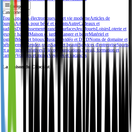
Catégories
Catégories
✕
Tous
Appareils électroniques
Art et vie moderne
Articles de
bureau
Articles pour bébé et enfants
Autre
Cadeaux et
gadgets
Divertissement
Grandes surfaces
Jeux
Jouets
Loisirs
Loterie et
jeux de hasard
Maison et jardin
Manger et boire
Matériel et
logiciel
Mode et bijoux
Musique, vidéo et DVD
Noms de domaine et
hébergement
Rendez-vous
Santé et beauté
Services d'entreprise
Sports
et activités récréatives
Télécommunications
Travail, formation et
carrière
Voitures et motos
Voyages et vacances
La Maison du Chocolat