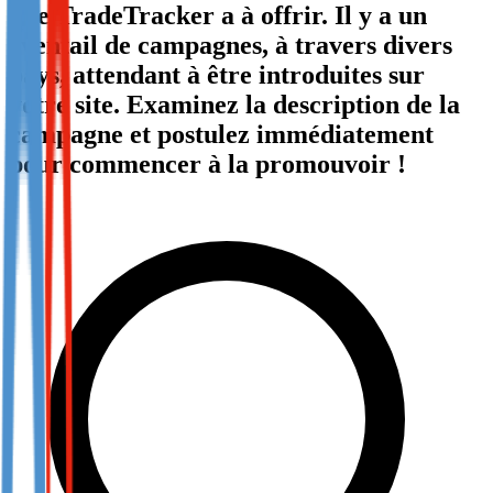
que TradeTracker a à offrir. Il y a un
Not already our Publisher?
éventail de campagnes, à travers divers
Sign up here
pays, attendant à être introduites sur
votre site. Examinez la description de la
campagne et postulez immédiatement
pour commencer à la promouvoir !