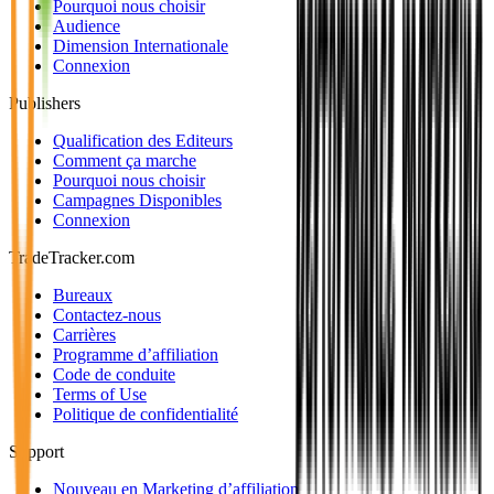
Pourquoi nous choisir
Audience
Dimension Internationale
Connexion
Publishers
Qualification des Editeurs
Comment ça marche
Pourquoi nous choisir
Campagnes Disponibles
Connexion
TradeTracker.com
Bureaux
Contactez-nous
Carrières
Programme d’affiliation
Code de conduite
Terms of Use
Politique de confidentialité
Support
Nouveau en Marketing d’affiliation