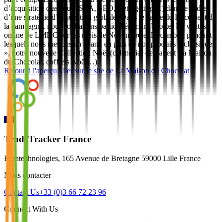
d’acquisition classique (SEA, SEO, Retargeting…) dans le cadre
d’une stratégie d’acquisition globale. Dans le cadre du lancement de
la campagne, nous souhaitons particulièrement booster les ventes
online de LMDC sur les mois de Novembre et Décembre, pendant
lesquels nous mettons en avant, en plus de nos produits « classiques
», notre nouvelle Collection Noël (calendrier de l’avent La Maison
du Chocolat, coffrets Noël…).
Retour à l'aperçu
Aller sur le site de
La Maison du Chocolat
TradeTracker France
Euratechnologies, 165 Avenue de Bretagne 59000 Lille France
Nous contacter
Contact Us
+33 (0)3 66 72 23 96
Connect With Us