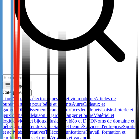
Catégories
Catégories
✕
Tous
Appareils électroniques
Art et vie moderne
Articles de
bureau
Articles pour bébé et enfants
Autre
Cadeaux et
gadgets
Divertissement
Grandes surfaces
Jeux
Jouets
Loisirs
Loterie et
jeux de hasard
Maison et jardin
Manger et boire
Matériel et
logiciel
Mode et bijoux
Musique, vidéo et DVD
Noms de domaine et
hébergement
Rendez-vous
Santé et beauté
Services d'entreprise
Sports
et activités récréatives
Télécommunications
Travail, formation et
carrière
Voitures et motos
Voyages et vacances