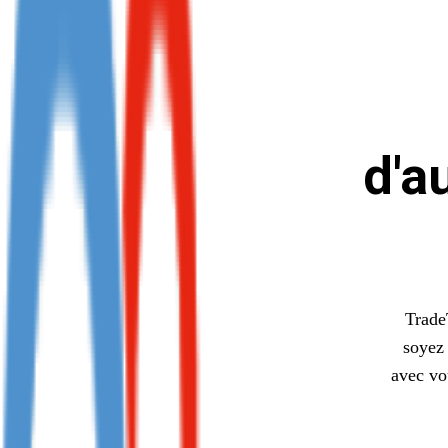
Not already our Publisher?
Sign up here
d'a
Trade
soyez 
avec vo