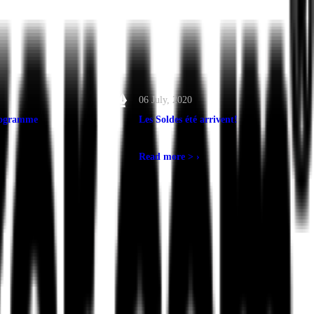
06 July, 2020
programme
Les Soldes été arrivent!
Read more >
›