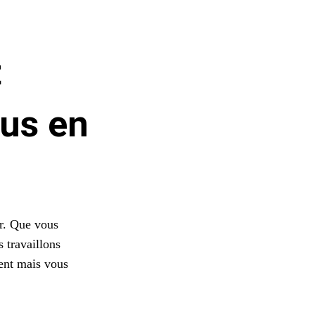
t
us en
er. Que vous
 travaillons
rent mais vous