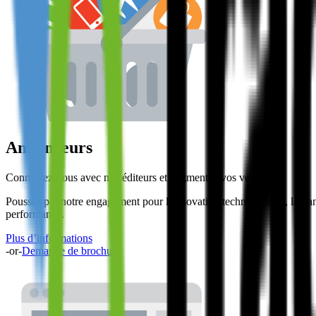
Annonceurs
Connectez-vous avec nos éditeurs et augmentez vos ventes.
Poussés par notre engagement pour l’innovation technologique, la trans
performance.
Plus d’informations
-or-
Demande de brochure