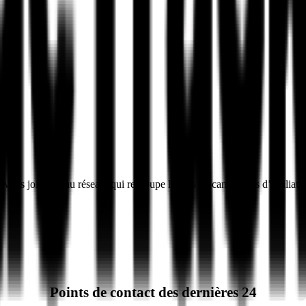
en vous joignant au réseau, qui regroupe le plus de campagnes d’affili
Points de contact des dernières 24