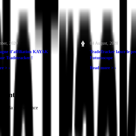
ber, 2020
04 August, 2020
agne d’affiliation KAYAK
TradeTracker lance le 
sur Tradetracker !
Futuroscope
re >
›
Read more >
›
férent
ing à la performance