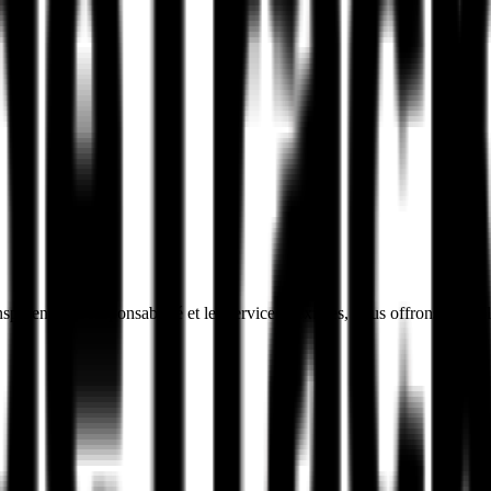
parence, la responsabilité et les services flexibles, nous offrons des s