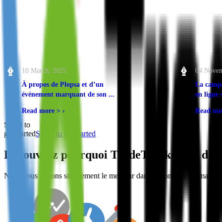
10 March, 2025
04 Novem
À propos de Plopsa et d’un
La camp
événement marquant de son ...
en ligne 
Read more >
›
Read mo
Scroll to
get started
Scroll to get started
Découvrez pourquoi
TradeTracker
est dif
Nous vous offrons simplement le meilleur dans le domaine du market