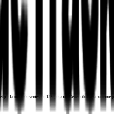
 et par la même de ventes, de 123optic.com Cette action sera soutenue 