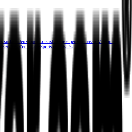
s surfaces
Jeux
Jouets
Loisirs
Loterie et jeux de hasard
Maison et
té
Services d'entreprise
Sports et activités