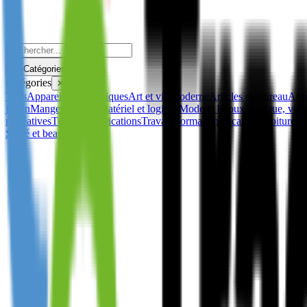
Catégories
Catégories
✕
Tous
Appareils électroniques
Art et vie moderne
Articles de bureau
Arti
jardin
Manger et boire
Matériel et logiciel
Mode et bijoux
Musique, vid
récréatives
Télécommunications
Travail, formation et carrière
Voitures 
Santé et beauté