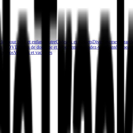
cles pour bébé et enfants
Autre
Cadeaux et gadgets
Divertissement
Grande
éo et DVD
Noms de domaine et hébergement
Rendez-vous
Santé et beau
et motos
Voyages et vacances