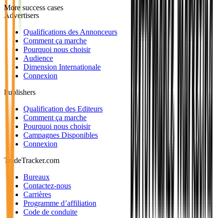
More success cases
Advertisers
Qualifications des Annonceurs
Comment ça marche
Pourquoi nous choisir
Audience
Dimension Internationale
Connexion
Publishers
Qualification des Editeurs
Comment ça marche
Pourquoi nous choisir
Campagnes Disponibles
Connexion
TradeTracker.com
Bureaux
Contactez-nous
Carrières
Programme d’affiliation
Code de conduite