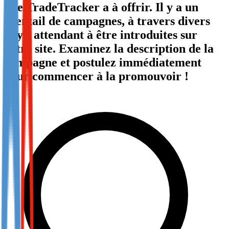
que TradeTracker a à offrir. Il y a un
Not already our Publisher?
éventail de campagnes, à travers divers
Sign up here
pays, attendant à être introduites sur
votre site. Examinez la description de la
campagne et postulez immédiatement
pour commencer à la promouvoir !