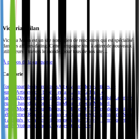
Victoria Milan
Victoria Milan est un site norvégien de rencontres qui est spécialisé
dans les affaires dating. Cette campagne vise à attirer de nouveaux
utilisateurs à travers le monde, pour tous de nos site…
À propos de la campagne
Catégorie
Tous
Appareils électroniques
Art et vie moderne
Articles de
bureau
Articles pour bébé et enfants
Autre
Cadeaux et
gadgets
Divertissement
Grandes surfaces
Jeux
Jouets
Loisirs
Loterie et
jeux de hasard
Maison et jardin
Manger et boire
Matériel et
logiciel
Mode et bijoux
Musique, vidéo et DVD
Noms de domaine et
hébergement
Rendez-vous
Santé et beauté
Services d'entreprise
Sports
et activités récréatives
Télécommunications
Travail, formation et
carrière
Voitures et motos
Voyages et vacances