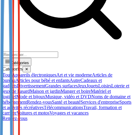
Catégories
Catégories
✕
Tous
Appareils électroniques
Art et vie moderne
Articles de
bureau
Articles pour bébé et enfants
Autre
Cadeaux et
gadgets
Divertissement
Grandes surfaces
Jeux
Jouets
Loisirs
Loterie et
jeux de hasard
Maison et jardin
Manger et boire
Matériel et
logiciel
Mode et bijoux
Musique, vidéo et DVD
Noms de domaine et
hébergement
Rendez-vous
Santé et beauté
Services d'entreprise
Sports
et activités récréatives
Télécommunications
Travail, formation et
carrière
Voitures et motos
Voyages et vacances
Rendez-vous